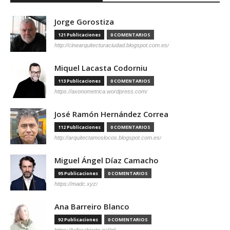
Jorge Gorostiza
121 Publicaciones
0 COMENTARIOS
http://cinearquitecturaciudad.blogspot.com.es/
Miquel Lacasta Codorniu
113 Publicaciones
0 COMENTARIOS
https://axonometrica.wordpress.com/
José Ramón Hernández Correa
112 Publicaciones
0 COMENTARIOS
http://arquitectamoslocos.blogspot.com.es/
Miguel Ángel Díaz Camacho
95 Publicaciones
0 COMENTARIOS
https://madc.xyz/
Ana Barreiro Blanco
92 Publicaciones
0 COMENTARIOS
https://tallerabierto.gal/gl/