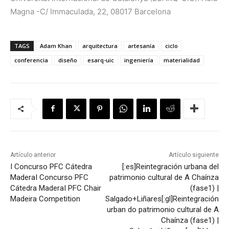
Magna -C/ Immaculada, 22, 08017 Barcelona
TAGS
Adam Khan
arquitectura
artesanía
ciclo
conferencia
diseño
esarq-uic
ingeniería
materialidad
Artículo anterior
Artículo siguiente
I Concurso PFC Cátedra
[:es]Reintegración urbana del
Madera
I Concurso PFC
patrimonio cultural de A Chaínza
Cátedra Madera
I PFC Chair
(fase1) |
Madeira Competition
Salgado+Liñares[:gl]Reintegración
urban do patrimonio cultural de A
Chaínza (fase1) |