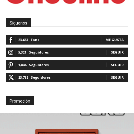
Síguenos
23,683
Fans
ME GUSTA
5,321
Seguidores
SEGUIR
1,844
Seguidores
SEGUIR
23,782
Seguidores
SEGUIR
Promoción