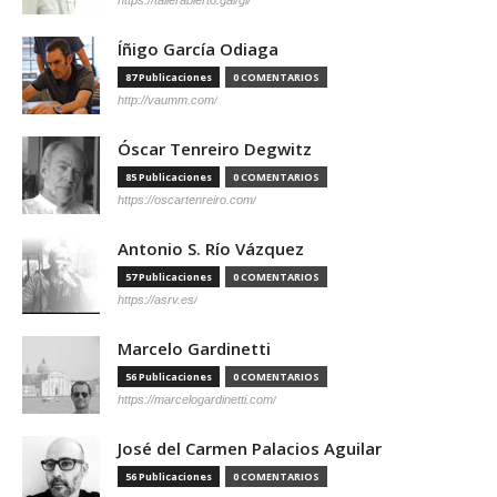
Íñigo García Odiaga
87 Publicaciones
0 COMENTARIOS
http://vaumm.com/
Óscar Tenreiro Degwitz
85 Publicaciones
0 COMENTARIOS
https://oscartenreiro.com/
Antonio S. Río Vázquez
57 Publicaciones
0 COMENTARIOS
https://asrv.es/
Marcelo Gardinetti
56 Publicaciones
0 COMENTARIOS
https://marcelogardinetti.com/
José del Carmen Palacios Aguilar
56 Publicaciones
0 COMENTARIOS