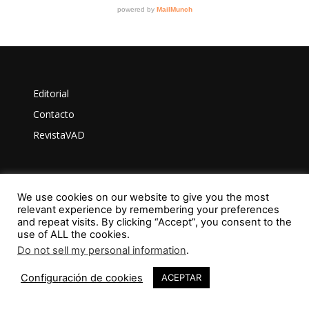
Editorial
Contacto
RevistaVAD
Aviso Legal
We use cookies on our website to give you the most
relevant experience by remembering your preferences
Privacidad
and repeat visits. By clicking “Accept”, you consent to the
use of ALL the cookies.
Política de Cookies
Do not sell my personal information
.
Configuración de cookies
ACEPTAR
ISSN: 2603-6401