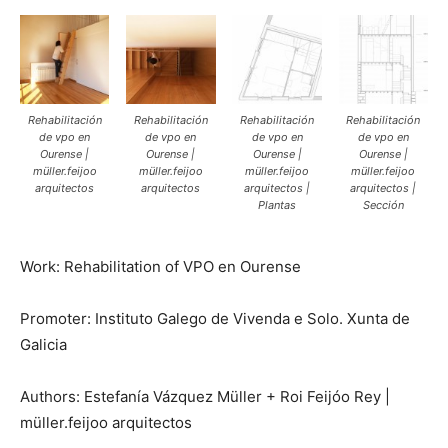
Rehabilitación
Rehabilitación
Rehabilitación
Rehabilitación
de vpo en
de vpo en
de vpo en
de vpo en
Ourense |
Ourense |
Ourense |
Ourense |
müller.feijoo
müller.feijoo
müller.feijoo
müller.feijoo
arquitectos
arquitectos
arquitectos |
arquitectos |
Plantas
Sección
Work: Rehabilitation of VPO en Ourense
Promoter: Instituto Galego de Vivenda e Solo. Xunta de
Galicia
Authors: Estefanía Vázquez Müller + Roi Feijóo Rey |
müller.feijoo arquitectos