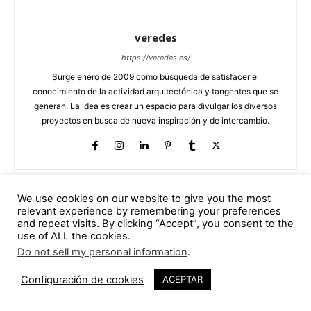
veredes
https://veredes.es/
Surge enero de 2009 como búsqueda de satisfacer el
conocimiento de la actividad arquitectónica y tangentes que se
generan. La idea es crear un espacio para divulgar los diversos
proyectos en busca de nueva inspiración y de intercambio.
We use cookies on our website to give you the most
ARTÍCULOS RELACIONADOS
relevant experience by remembering your preferences
and repeat visits. By clicking “Accept”, you consent to the
use of ALL the cookies.
Villa Carolina cuando la cubierta se
convierte en la quinta fachada
Do not sell my personal information
.
370
30 julio, 2026
Configuración de cookies
ACEPTAR
aparejo