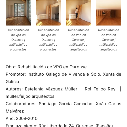
Rehabilitación
Rehabilitación
Rehabilitación
Rehabilitación
de vpo en
de vpo en
de vpo en
de vpo en
Ourense |
Ourense |
Ourense |
Ourense |
müller.feijoo
müller.feijoo
müller.feijoo
müller.feijoo
arquitectos
arquitectos
arquitectos
arquitectos
Obra: Rehabilitación de VPO en Ourense
Promotor: Instituto Galego de Vivenda e Solo. Xunta de
Galicia
Autores: Estefanía Vázquez Müller + Roi Feijóo Rey |
müller.feijoo arquitectos
Colaboradores: Santiago García Camacho, Xoán Carlos
Malvárez
Año: 2009-2010
Emplazamiento: Rúa Liberdade 24, Ourense, (España).