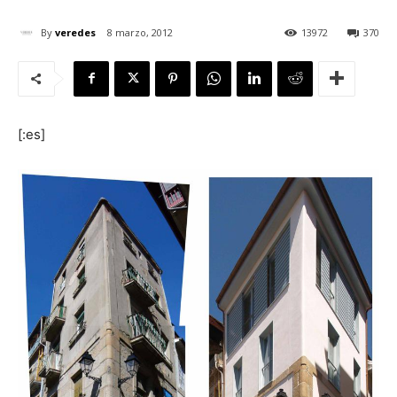
By
veredes
8 marzo, 2012
13972
370
[:]
[:es]