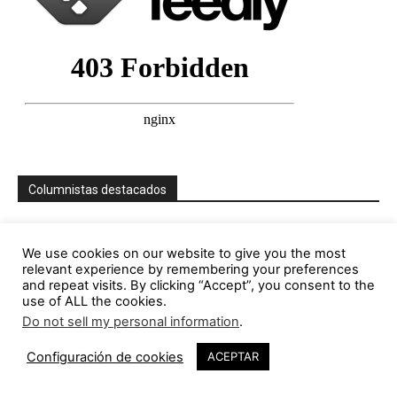
Columnistas destacados
Jorge Gorostiza
We use cookies on our website to give you the most
121 Publicaciones
0 COMENTARIOS
relevant experience by remembering your preferences
http://cinearquitecturaciudad.blogspot.com.es/
and repeat visits. By clicking “Accept”, you consent to the
use of ALL the cookies.
Miquel Lacasta Codorniu
Do not sell my personal information
.
113 Publicaciones
0 COMENTARIOS
Configuración de cookies
ACEPTAR
https://axonometrica.wordpress.com/
José Ramón Hernández Correa