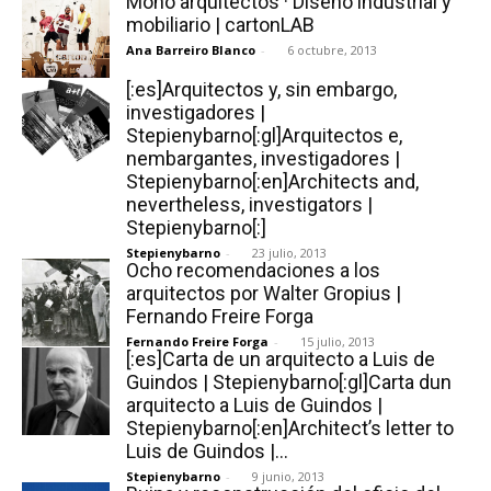
Moho arquitectos · Diseño industrial y
mobiliario | cartonLAB
Ana Barreiro Blanco
-
6 octubre, 2013
[:es]Arquitectos y, sin embargo,
investigadores |
[:]
Stepienybarno[:gl]Arquitectos e,
nembargantes, investigadores |
Stepienybarno[:en]Architects and,
nevertheless, investigators |
Stepienybarno[:]
Stepienybarno
-
23 julio, 2013
Ocho recomendaciones a los
arquitectos por Walter Gropius |
Fernando Freire Forga
Fernando Freire Forga
-
15 julio, 2013
[:es]Carta de un arquitecto a Luis de
Guindos | Stepienybarno[:gl]Carta dun
arquitecto a Luis de Guindos |
Stepienybarno[:en]Architect’s letter to
Luis de Guindos |...
Stepienybarno
-
9 junio, 2013