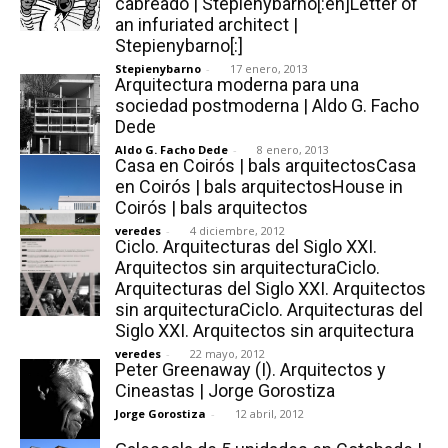
cabreado | Stepienybarno[:en]Letter of
an infuriated architect |
Stepienybarno[:]
Stepienybarno
-
17 enero, 2013
Arquitectura moderna para una
sociedad postmoderna | Aldo G. Facho
Dede
Aldo G. Facho Dede
-
8 enero, 2013
Casa en Coirós | bals arquitectosCasa
en Coirós | bals arquitectosHouse in
Coirós | bals arquitectos
veredes
-
4 diciembre, 2012
Ciclo. Arquitecturas del Siglo XXI.
Arquitectos sin arquitecturaCiclo.
Arquitecturas del Siglo XXI. Arquitectos
sin arquitecturaCiclo. Arquitecturas del
Siglo XXI. Arquitectos sin arquitectura
veredes
-
22 mayo, 2012
Peter Greenaway (I). Arquitectos y
Cineastas | Jorge Gorostiza
Jorge Gorostiza
-
12 abril, 2012