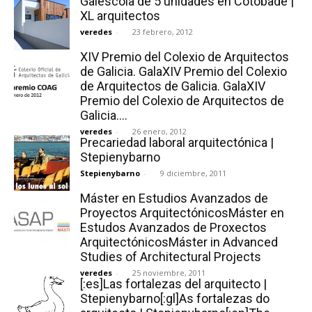
Galescola de 5 unidades en Cotobade |
XL arquitectos
veredes
-
23 febrero, 2012
XIV Premio del Colexio de Arquitectos
de Galicia. GalaXIV Premio del Colexio
de Arquitectos de Galicia. GalaXIV
Premio del Colexio de Arquitectos de
Galicia....
veredes
-
26 enero, 2012
Precariedad laboral arquitectónica |
Stepienybarno
Stepienybarno
-
9 diciembre, 2011
Máster en Estudios Avanzados de
Proyectos ArquitectónicosMáster en
Estudos Avanzados de Proxectos
ArquitectónicosMáster in Advanced
Studies of Architectural Projects
veredes
-
25 noviembre, 2011
[:es]Las fortalezas del arquitecto |
Stepienybarno[:gl]As fortalezas do