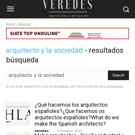
Inicio
Buscar
arquitecto y la sociedad
- resultados
búsqueda
Search
Si no está satisfecho con el resultado, por favor intente otra búsqueda.
¿Qué hacemos los arquitectos
españoles?¿Que facemos os
arquitectos españoles?What do we
make the Spanish architects?
veredes
-
9 octubre, 2013