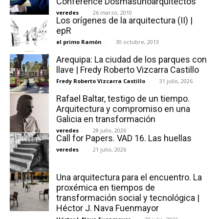
Conference Dosmasunoarquitectos
veredes
-
26 marzo, 2010
Los orígenes de la arquitectura (II) |
epR
el primo Ramón
-
30 octubre, 2013
Arequipa: La ciudad de los parques con
llave | Fredy Roberto Vizcarra Castillo
Fredy Roberto Vizcarra Castillo
-
31 julio, 2026
Rafael Baltar, testigo de un tiempo.
Arquitectura y compromiso en una
Galicia en transformación
veredes
-
28 julio, 2026
Call for Papers. VAD 16. Las huellas
veredes
-
21 julio, 2026
Una arquitectura para el encuentro. La
proxémica en tiempos de
transformación social y tecnológica |
Héctor J. Nava Fuenmayor