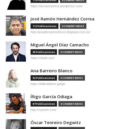
113 Publicaciones
0 COMENTARIOS
https://axonometrica.wordpress.com/
José Ramón Hernández Correa
112 Publicaciones
0 COMENTARIOS
http://arquitectamoslocos.blogspot.com.es/
Miguel Ángel Díaz Camacho
95 Publicaciones
0 COMENTARIOS
https://madc.xyz/
Ana Barreiro Blanco
92 Publicaciones
0 COMENTARIOS
https://tallerabierto.gal/gl/
Íñigo García Odiaga
87 Publicaciones
0 COMENTARIOS
http://vaumm.com/
Óscar Tenreiro Degwitz