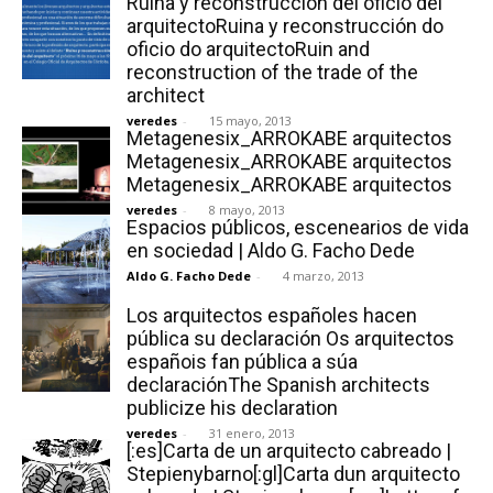
Ruina y reconstrucción del oficio del
arquitectoRuina y reconstrucción do
oficio do arquitectoRuin and
reconstruction of the trade of the
architect
veredes
-
15 mayo, 2013
Metagenesix_ARROKABE arquitectos
Metagenesix_ARROKABE arquitectos
Metagenesix_ARROKABE arquitectos
veredes
-
8 mayo, 2013
Espacios públicos, escenearios de vida
en sociedad | Aldo G. Facho Dede
Aldo G. Facho Dede
-
4 marzo, 2013
Los arquitectos españoles hacen
pública su declaración Os arquitectos
españois fan pública a súa
declaraciónThe Spanish architects
publicize his declaration
veredes
-
31 enero, 2013
[:es]Carta de un arquitecto cabreado |
Stepienybarno[:gl]Carta dun arquitecto