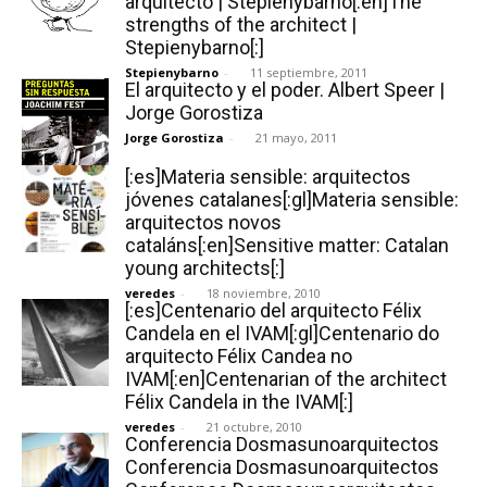
arquitecto | Stepienybarno[:en]The
strengths of the architect |
Stepienybarno[:]
Stepienybarno
-
11 septiembre, 2011
El arquitecto y el poder. Albert Speer |
Jorge Gorostiza
Jorge Gorostiza
-
21 mayo, 2011
[:es]Materia sensible: arquitectos
jóvenes catalanes[:gl]Materia sensible:
arquitectos novos
cataláns[:en]Sensitive matter: Catalan
young architects[:]
veredes
-
18 noviembre, 2010
[:es]Centenario del arquitecto Félix
Candela en el IVAM[:gl]Centenario do
arquitecto Félix Candea no
IVAM[:en]Centenarian of the architect
Félix Candela in the IVAM[:]
veredes
-
21 octubre, 2010
Conferencia Dosmasunoarquitectos
Conferencia Dosmasunoarquitectos