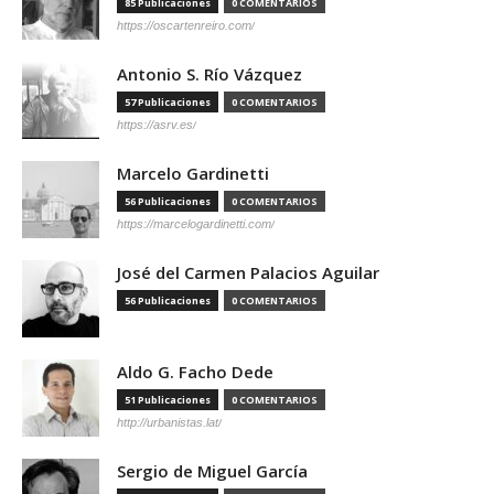
85 Publicaciones
0 COMENTARIOS
https://oscartenreiro.com/
Antonio S. Río Vázquez
57 Publicaciones
0 COMENTARIOS
https://asrv.es/
Marcelo Gardinetti
56 Publicaciones
0 COMENTARIOS
https://marcelogardinetti.com/
José del Carmen Palacios Aguilar
56 Publicaciones
0 COMENTARIOS
Aldo G. Facho Dede
51 Publicaciones
0 COMENTARIOS
http://urbanistas.lat/
Sergio de Miguel García