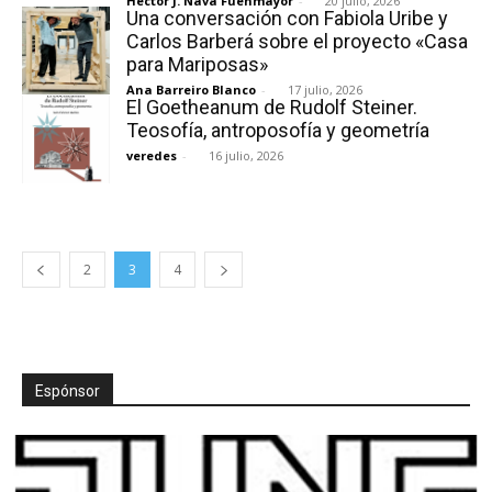
Héctor J. Nava Fuenmayor
-
20 julio, 2026
Una conversación con Fabiola Uribe y
Carlos Barberá sobre el proyecto «Casa
para Mariposas»
Ana Barreiro Blanco
-
17 julio, 2026
El Goetheanum de Rudolf Steiner.
Teosofía, antroposofía y geometría
veredes
-
16 julio, 2026
2
3
4
Espónsor