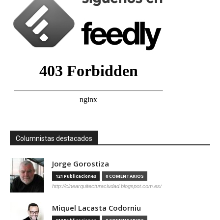
Columnistas destacados
Jorge Gorostiza
121 Publicaciones
0 COMENTARIOS
http://cinearquitecturaciudad.blogspot.com.es/
Miquel Lacasta Codorniu