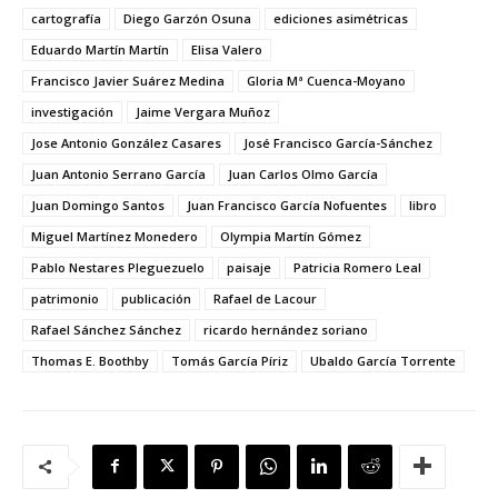
cartografía
Diego Garzón Osuna
ediciones asimétricas
Eduardo Martín Martín
Elisa Valero
Francisco Javier Suárez Medina
Gloria Mª Cuenca-Moyano
investigación
Jaime Vergara Muñoz
Jose Antonio González Casares
José Francisco García-Sánchez
Juan Antonio Serrano García
Juan Carlos Olmo García
Juan Domingo Santos
Juan Francisco García Nofuentes
libro
Miguel Martínez Monedero
Olympia Martín Gómez
Pablo Nestares Pleguezuelo
paisaje
Patricia Romero Leal
patrimonio
publicación
Rafael de Lacour
Rafael Sánchez Sánchez
ricardo hernández soriano
Thomas E. Boothby
Tomás García Píriz
Ubaldo García Torrente