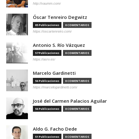
http://vaumm.com/
Óscar Tenreiro Degwitz
85 Publicaciones
0 COMENTARIOS
https://oscartenreiro.com/
Antonio S. Río Vázquez
57 Publicaciones
0 COMENTARIOS
https://asrv.es/
Marcelo Gardinetti
56 Publicaciones
0 COMENTARIOS
https://marcelogardinetti.com/
José del Carmen Palacios Aguilar
56 Publicaciones
0 COMENTARIOS
Aldo G. Facho Dede
51 Publicaciones
0 COMENTARIOS