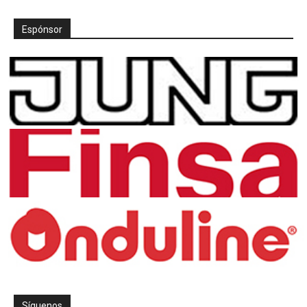
Espónsor
Síguenos