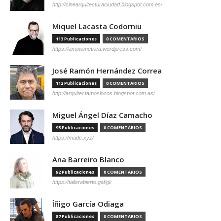
http://cinearquitecturaciudad.blogspot.com.es/
Miquel Lacasta Codorniu
113 Publicaciones
0 COMENTARIOS
https://axonometrica.wordpress.com/
José Ramón Hernández Correa
112 Publicaciones
0 COMENTARIOS
http://arquitectamoslocos.blogspot.com.es/
Miguel Ángel Díaz Camacho
95 Publicaciones
0 COMENTARIOS
https://madc.xyz/
Ana Barreiro Blanco
92 Publicaciones
0 COMENTARIOS
https://tallerabierto.gal/gl/
Íñigo García Odiaga
87 Publicaciones
0 COMENTARIOS