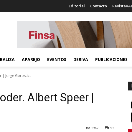
Editorial
Contacto
RevistaVA
BALIZA
APAREJO
EVENTOS
DERIVA
PUBLICACIONES
er | Jorge Gorostiza
poder. Albert Speer |
5947
59