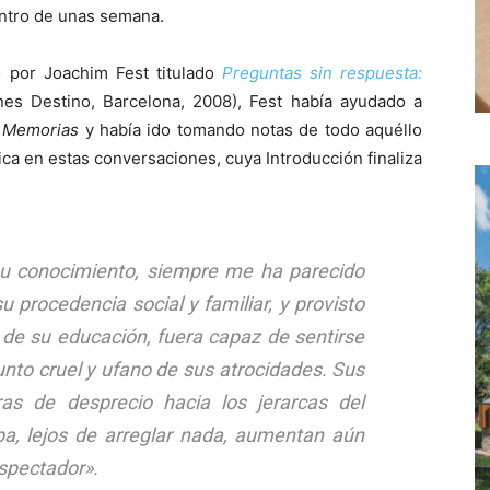
entro de unas semana.
o por Joachim Fest titulado
Preguntas sin respuesta:
nes Destino, Barcelona, 2008), Fest había ayudado a
s
Memorias
y había ido tomando notas de todo aquéllo
ica en estas conversaciones, cuya Introducción finaliza
su conocimiento, siempre me ha parecido
 procedencia social y familiar, y provisto
s de su educación, fuera capaz de sentirse
unto cruel y ufano de sus atrocidades. Sus
s de desprecio hacia los jerarcas del
a, lejos de arreglar nada, aumentan aún
espectador
».