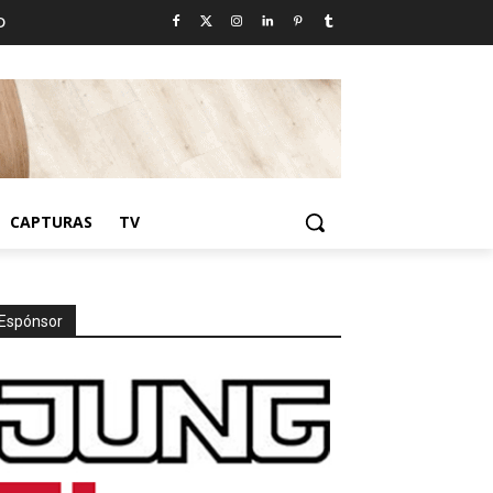
D
CAPTURAS
TV
Espónsor