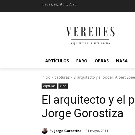
jueves, agosto 6, 2026
ARTÍCULOS
FARO
OBRAS
NASA
Inicio
capturas
El arquitecto y el poder. Albert Spe
capturas
cine
El arquitecto y el 
Jorge Gorostiza
By
Jorge Gorostiza
21 mayo, 2011