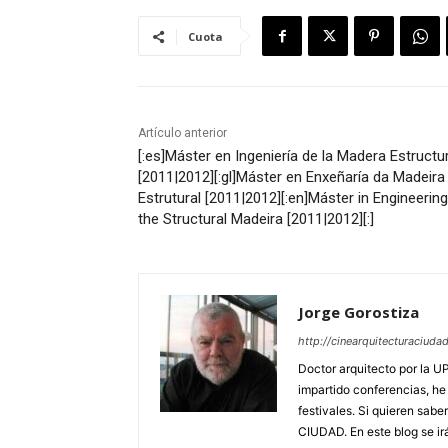
Cuota
Artículo anterior
[:es]Máster en Ingeniería de la Madera Estructu
[2011|2012][:gl]Máster en Enxeñaría da Madeira
Estrutural [2011|2012][:en]Máster in Engineering
the Structural Madeira [2011|2012][:]
Jorge Gorostiza
http://cinearquitecturaciud
Doctor arquitecto por la U
impartido conferencias, he
festivales. Si quieren sa
CIUDAD. En este blog se ir