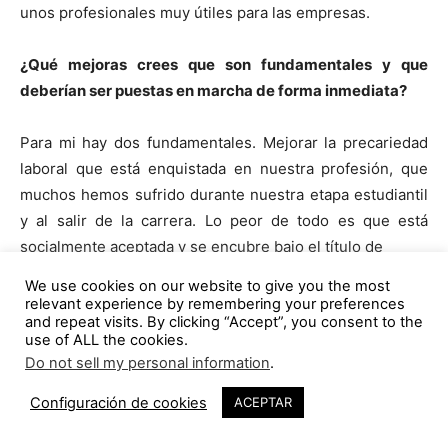
unos profesionales muy útiles para las empresas.
¿Qué mejoras crees que son fundamentales y que
deberían ser puestas en marcha de forma inmediata?
Para mi hay dos fundamentales. Mejorar la precariedad
laboral que está enquistada en nuestra profesión, que
muchos hemos sufrido durante nuestra etapa estudiantil
y al salir de la carrera. Lo peor de todo es que está
socialmente aceptada y se encubre bajo el título de
We use cookies on our website to give you the most
relevant experience by remembering your preferences
“el valor de la enseñanza”.
and repeat visits. By clicking “Accept”, you consent to the
use of ALL the cookies.
Do not sell my personal information
.
Y segundo las universidades de arquitectura tienen que
ponerse las pilas y dotar de las herramientas necesarias
Configuración de cookies
ACEPTAR
a los estudiantes para poder desarrollar sus carreras
profesionales (nociones de empresa, finanzas,