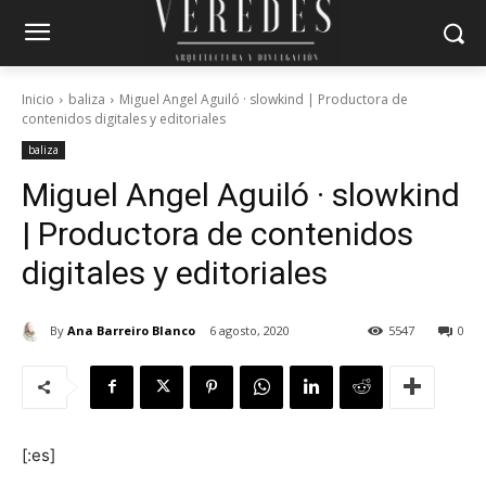
Inicio
baliza
Miguel Angel Aguiló · slowkind | Productora de
contenidos digitales y editoriales
baliza
Miguel Angel Aguiló · slowkind
| Productora de contenidos
digitales y editoriales
By
Ana Barreiro Blanco
6 agosto, 2020
5547
0
[:es]