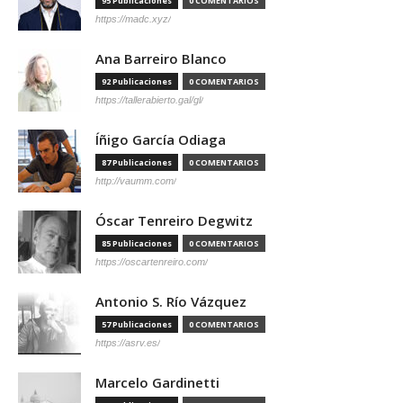
95 Publicaciones
0 COMENTARIOS
https://madc.xyz/
Ana Barreiro Blanco
92 Publicaciones
0 COMENTARIOS
https://tallerabierto.gal/gl/
Íñigo García Odiaga
87 Publicaciones
0 COMENTARIOS
http://vaumm.com/
Óscar Tenreiro Degwitz
85 Publicaciones
0 COMENTARIOS
https://oscartenreiro.com/
Antonio S. Río Vázquez
57 Publicaciones
0 COMENTARIOS
https://asrv.es/
Marcelo Gardinetti