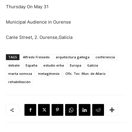
Thursday On May 31
Municipal Audience in Ourense
Canle Street, 2. Ourense,Galicia
TAGS
Alfredo Freixedo
arquitectura gallega
conferencia
debate
España
estudio erba
Europa
Galicia
marta somoza
metagénesix
Ofic. Tec. Mun. de Allariz.
rehabilitación