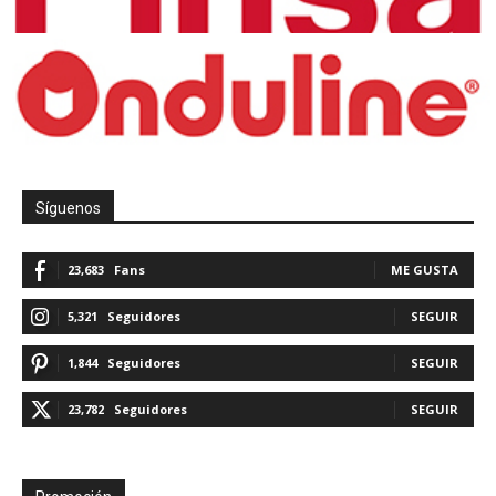
Síguenos
23,683
Fans
ME GUSTA
5,321
Seguidores
SEGUIR
1,844
Seguidores
SEGUIR
23,782
Seguidores
SEGUIR