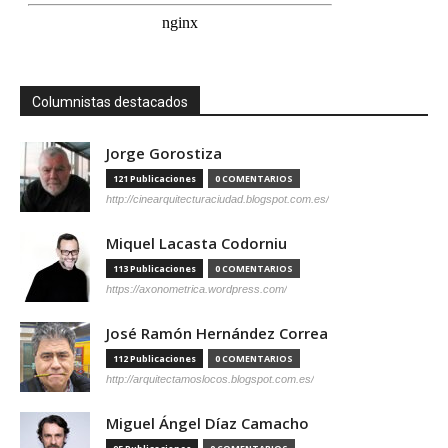
Columnistas destacados
Jorge Gorostiza
121 Publicaciones
0 COMENTARIOS
http://cinearquitecturaciudad.blogspot.com.es/
Miquel Lacasta Codorniu
113 Publicaciones
0 COMENTARIOS
https://axonometrica.wordpress.com/
José Ramón Hernández Correa
112 Publicaciones
0 COMENTARIOS
http://arquitectamoslocos.blogspot.com.es/
Miguel Ángel Díaz Camacho