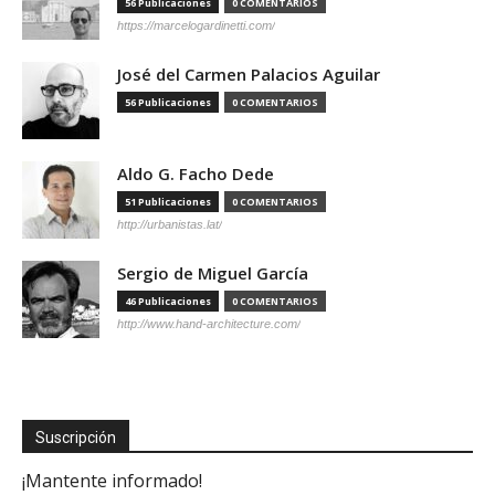
56 Publicaciones
0 COMENTARIOS
https://marcelogardinetti.com/
José del Carmen Palacios Aguilar
56 Publicaciones
0 COMENTARIOS
Aldo G. Facho Dede
51 Publicaciones
0 COMENTARIOS
http://urbanistas.lat/
Sergio de Miguel García
46 Publicaciones
0 COMENTARIOS
http://www.hand-architecture.com/
Suscripción