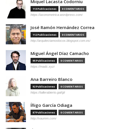
Miquel Lacasta Codorniu
113 Publicaciones
0 COMENTARIOS
https://axonometrica.wordpress.com/
José Ramón Hernández Correa
112 Publicaciones
0 COMENTARIOS
http://arquitectamoslocos.blogspot.com.es/
Miguel Ángel Díaz Camacho
95 Publicaciones
0 COMENTARIOS
https://madc.xyz/
Ana Barreiro Blanco
92 Publicaciones
0 COMENTARIOS
https://tallerabierto.gal/gl/
Íñigo García Odiaga
87 Publicaciones
0 COMENTARIOS
http://vaumm.com/