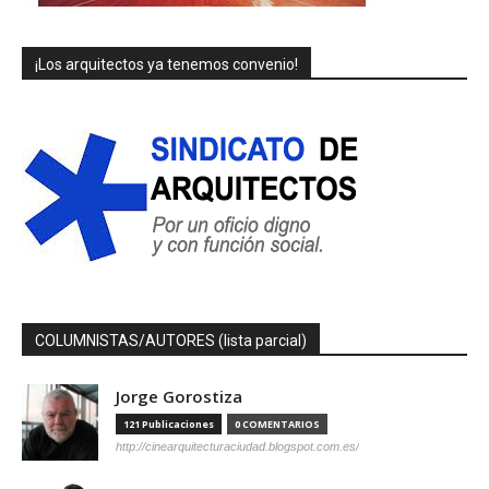
¡Los arquitectos ya tenemos convenio!
COLUMNISTAS/AUTORES (lista parcial)
Jorge Gorostiza
121 Publicaciones
0 COMENTARIOS
http://cinearquitecturaciudad.blogspot.com.es/