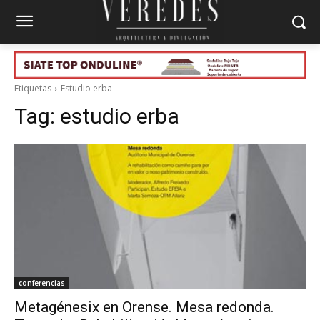
Etiquetas
Estudio erba
Tag:
estudio erba
conferencias
Metagénesix en Orense. Mesa redonda.