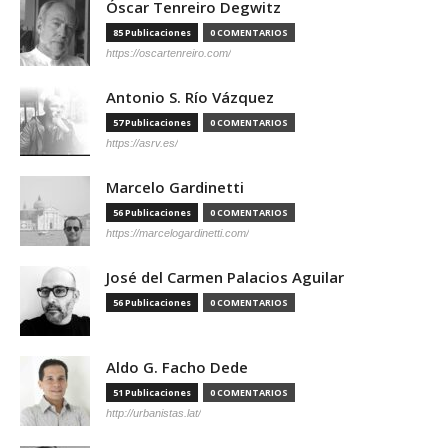
Óscar Tenreiro Degwitz
85 Publicaciones
0 COMENTARIOS
https://oscartenreiro.com/
Antonio S. Río Vázquez
57 Publicaciones
0 COMENTARIOS
https://asrv.es/
Marcelo Gardinetti
56 Publicaciones
0 COMENTARIOS
https://marcelogardinetti.com/
José del Carmen Palacios Aguilar
56 Publicaciones
0 COMENTARIOS
Aldo G. Facho Dede
51 Publicaciones
0 COMENTARIOS
http://urbanistas.lat/