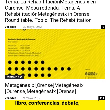
Tema. La RehabilitaciónMetagénesix en
Ourense. Mesa redonda. Tema. A
RehabilitaciónMetagénesix in Orense.
Round table. Topic. The Rehabilitation
veredes
-
30 mayo, 2012
0
[:]
conferencias
Metagénesix [Orense]Metagénesix
[Ourense]Metagénesix [Orense]
veredes
-
9 mayo, 2012
151