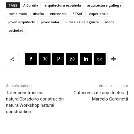
TAGS
A Coruña
arquitectura española
arquitectura gallega
como molo
diseño
entrevista
ETSAC
experiencia
joven arquitecto
joven valor
lucía ruiz de aguirre
moda
sociedad
Artículo anterior
Artículo siguiente
Taller construcción
Catacresis de arquitectura |
natural
Obradoiro construción
Marcelo Gardinetti
natural
Workshop natural
construction