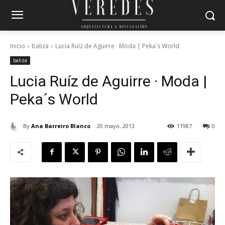
Inicio
baliza
Lucia Ruíz de Aguirre · Moda | Peka´s World
baliza
Lucia Ruíz de Aguirre · Moda |
Peka´s World
By
Ana Barreiro Blanco
20 mayo, 2013
11987
0