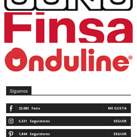
Síguenos
23,683
Fans
ME GUSTA
5,321
Seguidores
SEGUIR
1,844
Seguidores
SEGUIR