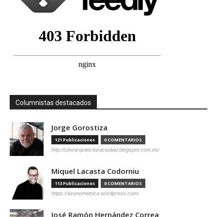
Columnistas destacados
Jorge Gorostiza
121 Publicaciones
0 COMENTARIOS
http://cinearquitecturaciudad.blogspot.com.es/
Miquel Lacasta Codorniu
113 Publicaciones
0 COMENTARIOS
https://axonometrica.wordpress.com/
José Ramón Hernández Correa