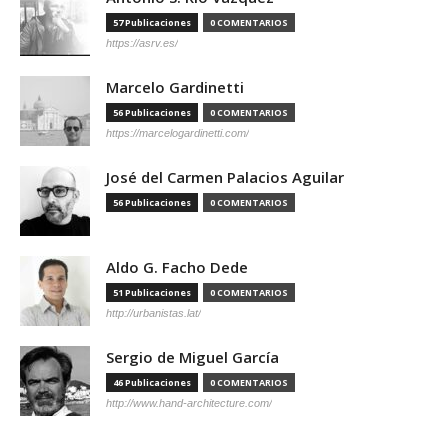
57 Publicaciones
0 COMENTARIOS
https://asrv.es/
Marcelo Gardinetti
56 Publicaciones
0 COMENTARIOS
https://marcelogardinetti.com/
José del Carmen Palacios Aguilar
56 Publicaciones
0 COMENTARIOS
Aldo G. Facho Dede
51 Publicaciones
0 COMENTARIOS
http://urbanistas.lat/
Sergio de Miguel García
46 Publicaciones
0 COMENTARIOS
http://www.hand-architecture.com/