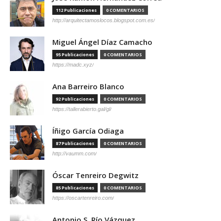
112 Publicaciones
0 COMENTARIOS
http://arquitectamoslocos.blogspot.com.es/
Miguel Ángel Díaz Camacho
95 Publicaciones
0 COMENTARIOS
https://madc.xyz/
Ana Barreiro Blanco
92 Publicaciones
0 COMENTARIOS
https://tallerabierto.gal/gl/
Íñigo García Odiaga
87 Publicaciones
0 COMENTARIOS
http://vaumm.com/
Óscar Tenreiro Degwitz
85 Publicaciones
0 COMENTARIOS
https://oscartenreiro.com/
Antonio S. Río Vázquez