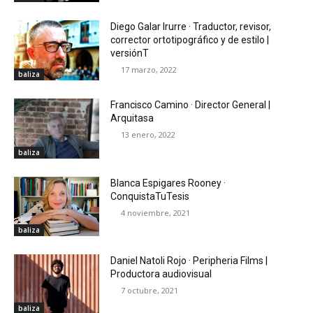
Diego Galar Irurre · Traductor, revisor,
corrector ortotipográfico y de estilo |
versiónT
17 marzo, 2022
baliza
Francisco Camino · Director General |
Arquitasa
13 enero, 2022
baliza
Blanca Espigares Rooney ·
ConquistaTuTesis
4 noviembre, 2021
baliza
Daniel Natoli Rojo · Peripheria Films |
Productora audiovisual
7 octubre, 2021
baliza