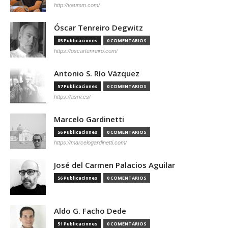
http://vaumm.com/
Óscar Tenreiro Degwitz
85 Publicaciones
0 COMENTARIOS
https://oscartenreiro.com/
Antonio S. Río Vázquez
57 Publicaciones
0 COMENTARIOS
https://asrv.es/
Marcelo Gardinetti
56 Publicaciones
0 COMENTARIOS
https://marcelogardinetti.com/
José del Carmen Palacios Aguilar
56 Publicaciones
0 COMENTARIOS
Aldo G. Facho Dede
51 Publicaciones
0 COMENTARIOS