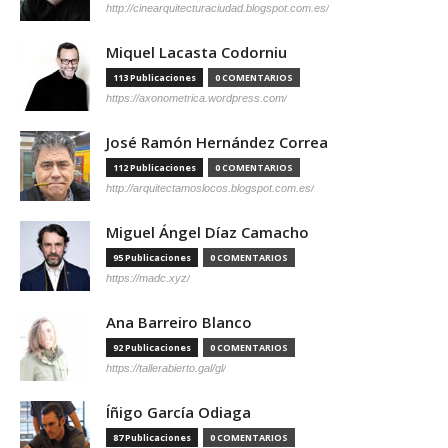
http://cinearquitecturaciudad.blogspot.com.es/
Miquel Lacasta Codorniu
113 Publicaciones
0 COMENTARIOS
https://axonometrica.wordpress.com/
José Ramón Hernández Correa
112 Publicaciones
0 COMENTARIOS
http://arquitectamoslocos.blogspot.com.es/
Miguel Ángel Díaz Camacho
95 Publicaciones
0 COMENTARIOS
https://madc.xyz/
Ana Barreiro Blanco
92 Publicaciones
0 COMENTARIOS
https://tallerabierto.gal/gl/
Íñigo García Odiaga
87 Publicaciones
0 COMENTARIOS