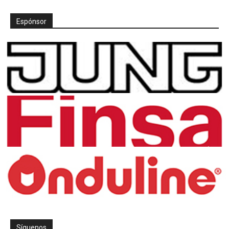
Espónsor
Síguenos