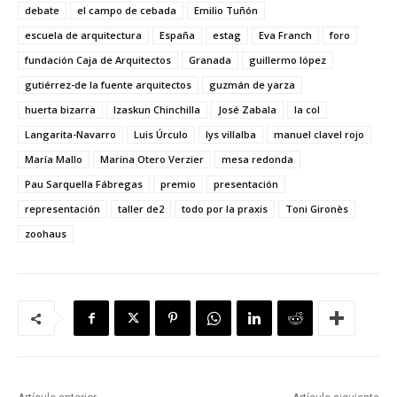
debate
el campo de cebada
Emilio Tuñón
escuela de arquitectura
España
estag
Eva Franch
foro
fundación Caja de Arquitectos
Granada
guillermo lópez
gutiérrez-de la fuente arquitectos
guzmán de yarza
huerta bizarra
Izaskun Chinchilla
José Zabala
la col
Langarita-Navarro
Luis Úrculo
lys villalba
manuel clavel rojo
María Mallo
Marina Otero Verzier
mesa redonda
Pau Sarquella Fábregas
premio
presentación
representación
taller de2
todo por la praxis
Toni Gironès
zoohaus