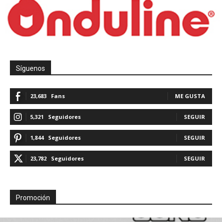
Síguenos
23,683
Fans
ME GUSTA
5,321
Seguidores
SEGUIR
1,844
Seguidores
SEGUIR
23,782
Seguidores
SEGUIR
Promoción