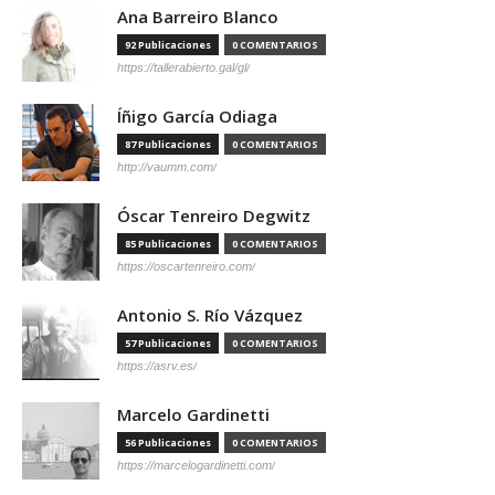
Ana Barreiro Blanco
92 Publicaciones
0 COMENTARIOS
https://tallerabierto.gal/gl/
Íñigo García Odiaga
87 Publicaciones
0 COMENTARIOS
http://vaumm.com/
Óscar Tenreiro Degwitz
85 Publicaciones
0 COMENTARIOS
https://oscartenreiro.com/
Antonio S. Río Vázquez
57 Publicaciones
0 COMENTARIOS
https://asrv.es/
Marcelo Gardinetti
56 Publicaciones
0 COMENTARIOS
https://marcelogardinetti.com/