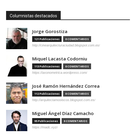
Columnistas destacados
Jorge Gorostiza
121 Publicaciones
0 COMENTARIOS
http://cinearquitecturaciudad.blogspot.com.es/
Miquel Lacasta Codorniu
113 Publicaciones
0 COMENTARIOS
https://axonometrica.wordpress.com/
José Ramón Hernández Correa
112 Publicaciones
0 COMENTARIOS
http://arquitectamoslocos.blogspot.com.es/
Miguel Ángel Díaz Camacho
95 Publicaciones
0 COMENTARIOS
https://madc.xyz/