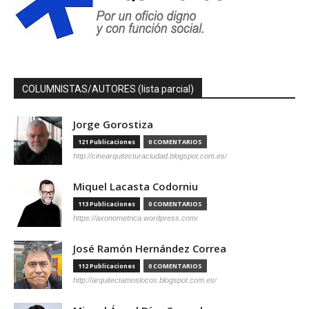
COLUMNISTAS/AUTORES (lista parcial)
Jorge Gorostiza
121 Publicaciones
0 COMENTARIOS
http://cinearquitecturaciudad.blogspot.com.es/
Miquel Lacasta Codorniu
113 Publicaciones
0 COMENTARIOS
https://axonometrica.wordpress.com/
José Ramón Hernández Correa
112 Publicaciones
0 COMENTARIOS
http://arquitectamoslocos.blogspot.com.es/