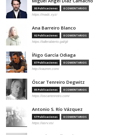
Miguel Ángel Díaz Camacho
95 Publicaciones
0 COMENTARIOS
https://madc.xyz/
Ana Barreiro Blanco
92 Publicaciones
0 COMENTARIOS
https://tallerabierto.gal/gl/
Íñigo García Odiaga
87 Publicaciones
0 COMENTARIOS
http://vaumm.com/
Óscar Tenreiro Degwitz
85 Publicaciones
0 COMENTARIOS
https://oscartenreiro.com/
Antonio S. Río Vázquez
57 Publicaciones
0 COMENTARIOS
https://asrv.es/