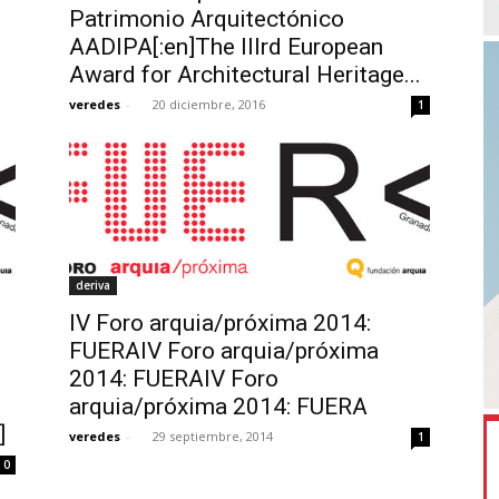
Patrimonio Arquitectónico
AADIPA[:en]The IIIrd European
Award for Architectural Heritage...
veredes
-
20 diciembre, 2016
1
deriva
IV Foro arquia/próxima 2014:
FUERAIV Foro arquia/próxima
2014: FUERAIV Foro
arquia/próxima 2014: FUERA
]
veredes
-
29 septiembre, 2014
1
0