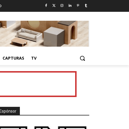
D
CAPTURAS
TV
Espónsor