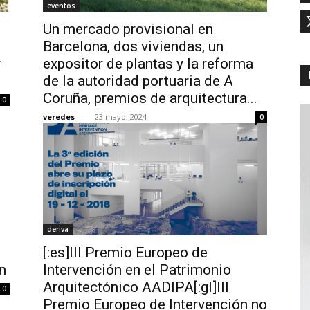
eventos
Un mercado provisional en
Barcelona, dos viviendas, un
y
expositor de plantas y la reforma
de la autoridad portuaria de A
Coruña, premios de arquitectura...
0
veredes
-
23 mayo, 2024
0
deriva
[:es]III Premio Europeo de
n
Intervención en el Patrimonio
Arquitectónico AADIPA[:gl]III
0
Premio Europeo de Intervención no