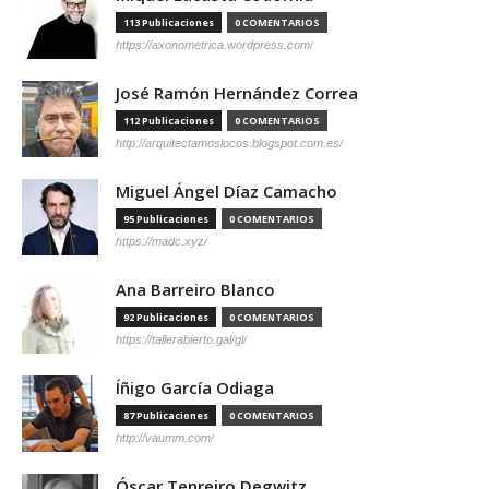
113 Publicaciones
0 COMENTARIOS
https://axonometrica.wordpress.com/
José Ramón Hernández Correa
112 Publicaciones
0 COMENTARIOS
http://arquitectamoslocos.blogspot.com.es/
Miguel Ángel Díaz Camacho
95 Publicaciones
0 COMENTARIOS
https://madc.xyz/
Ana Barreiro Blanco
92 Publicaciones
0 COMENTARIOS
https://tallerabierto.gal/gl/
Íñigo García Odiaga
87 Publicaciones
0 COMENTARIOS
http://vaumm.com/
Óscar Tenreiro Degwitz