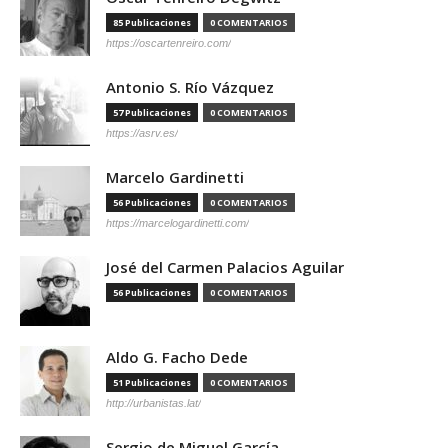
85 Publicaciones
0 COMENTARIOS
https://oscartenreiro.com/
Antonio S. Río Vázquez
57 Publicaciones
0 COMENTARIOS
https://asrv.es/
Marcelo Gardinetti
56 Publicaciones
0 COMENTARIOS
https://marcelogardinetti.com/
José del Carmen Palacios Aguilar
56 Publicaciones
0 COMENTARIOS
Aldo G. Facho Dede
51 Publicaciones
0 COMENTARIOS
http://urbanistas.lat/
Sergio de Miguel García