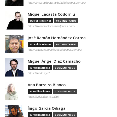
http://cinearquitecturaciudad.blogspot.com.es/
Miquel Lacasta Codorniu
113 Publicaciones
0 COMENTARIOS
https://axonometrica.wordpress.com/
José Ramón Hernández Correa
112 Publicaciones
0 COMENTARIOS
http://arquitectamoslocos.blogspot.com.es/
Miguel Ángel Díaz Camacho
95 Publicaciones
0 COMENTARIOS
https://madc.xyz/
Ana Barreiro Blanco
92 Publicaciones
0 COMENTARIOS
https://tallerabierto.gal/gl/
Íñigo García Odiaga
87 Publicaciones
0 COMENTARIOS