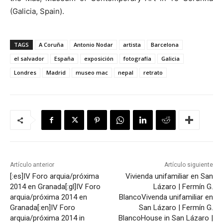
(Galicia, Spain).
TAGS
A Coruña
Antonio Nodar
artista
Barcelona
el salvador
España
exposición
fotografía
Galicia
Londres
Madrid
museo mac
nepal
retrato
Artículo anterior
Artículo siguiente
[:es]IV Foro arquia/próxima
Vivienda unifamiliar en San
2014 en Granada[:gl]IV Foro
Lázaro | Fermín G.
arquia/próxima 2014 en
Blanco
Vivenda unifamiliar en
Granada[:en]IV Foro
San Lázaro | Fermín G.
arquia/próxima 2014 in
Blanco
House in San Lázaro |