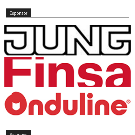
Espónsor
Síguenos