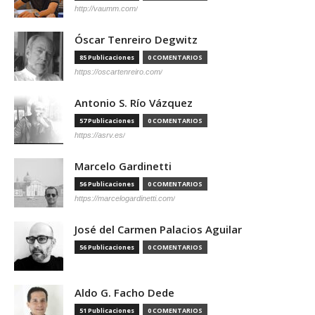
http://vaumm.com/
Óscar Tenreiro Degwitz
85 Publicaciones
0 COMENTARIOS
https://oscartenreiro.com/
Antonio S. Río Vázquez
57 Publicaciones
0 COMENTARIOS
https://asrv.es/
Marcelo Gardinetti
56 Publicaciones
0 COMENTARIOS
https://marcelogardinetti.com/
José del Carmen Palacios Aguilar
56 Publicaciones
0 COMENTARIOS
Aldo G. Facho Dede
51 Publicaciones
0 COMENTARIOS