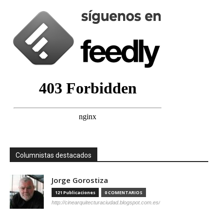
Columnistas destacados
Jorge Gorostiza
121 Publicaciones
0 COMENTARIOS
http://cinearquitecturaciudad.blogspot.com.es/