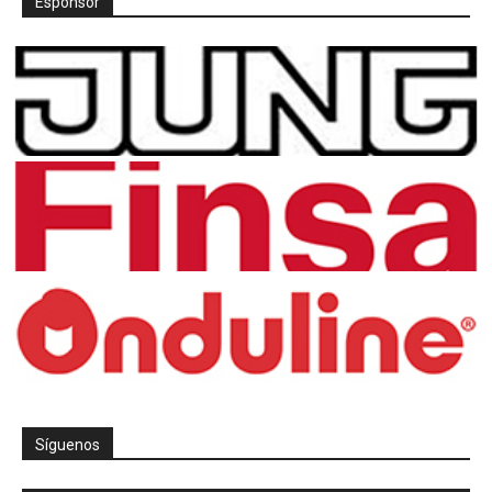
Espónsor
Síguenos