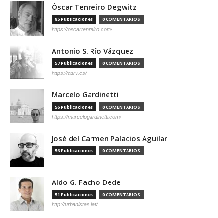
Óscar Tenreiro Degwitz
85 Publicaciones
0 COMENTARIOS
https://oscartenreiro.com/
Antonio S. Río Vázquez
57 Publicaciones
0 COMENTARIOS
https://asrv.es/
Marcelo Gardinetti
56 Publicaciones
0 COMENTARIOS
https://marcelogardinetti.com/
José del Carmen Palacios Aguilar
56 Publicaciones
0 COMENTARIOS
Aldo G. Facho Dede
51 Publicaciones
0 COMENTARIOS
http://urbanistas.lat/