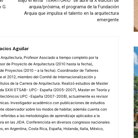
el
Bajo el lema “TERRITORIO” se abre la X edición de
o G.
arquia/próxima, el programa de la Fundación
Arquia que impulsa el talento en la arquitectura
emergente
acios Aguilar
Arquitectura, Profesor Asociado a tiempo completo por la
sor de Proyecto de Arquitectura (2010 hasta la fecha),
de Proyectos (2010 – a la fecha). Coordinador de Talleres
e el 2012, miembro del Comité de Internacionalización y
tulos de la Carrera de Arquitectura. Realizó estudios de Master
enda SXXI ETSAB- UPC- España (2005-2007), Master en Teoría y
uitectónicos UPC -España (2007-2008), actualmente es revisor
micas. Investigador académico con publicaciones de estudios
ante observador sobre los modos de habitar, además cuenta con
eferidas a las metodologías de aprendizaje aplicados a la
ra en las JIDA. Conferencista en diversos congresos nacionales
s, en Argentina, Costa Rica, España, Holanda, Italia, México,