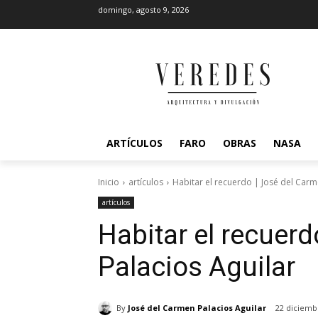
domingo, agosto 9, 2026
ARTÍCULOS
FARO
OBRAS
NASA
Inicio
artículos
Habitar el recuerdo | José del Carm
artículos
Habitar el recuer
Palacios Aguilar
By
José del Carmen Palacios Aguilar
22 diciemb