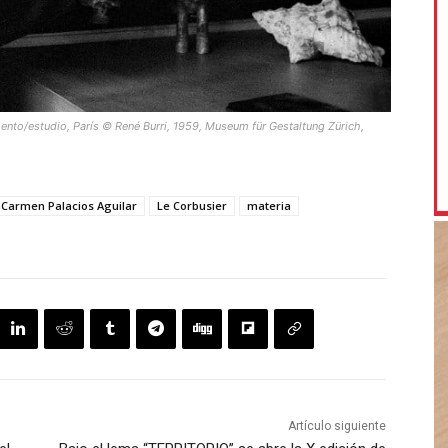
mento/estudio, París © René Burri, 1959, Museum für Gestaltung Zürich,
 Carmen Palacios Aguilar
Le Corbusier
materia
Artículo siguiente