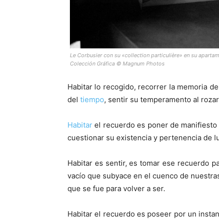
Le Corbusier con su «collection particulière» en su aparta
Colección Gráfica © Magnum Photos
Habitar lo recogido, recorrer la memoria del
del
tiempo
, sentir su temperamento al roza
Habitar
el recuerdo es poner de manifiesto 
cuestionar su existencia y pertenencia de l
Habitar es sentir, es tomar ese recuerdo p
vacío que subyace en el cuenco de nuestra
que se fue para volver a ser.
Habitar el recuerdo es poseer por un instan