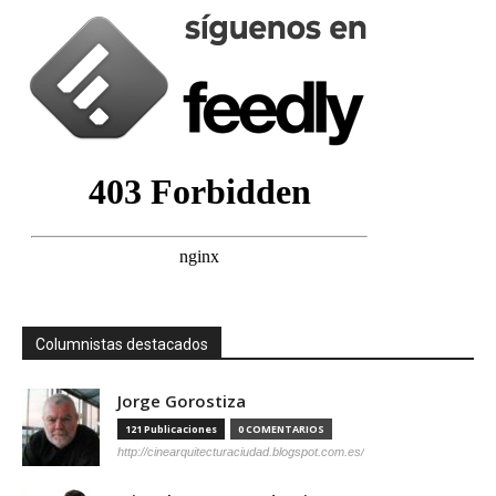
Columnistas destacados
Jorge Gorostiza
121 Publicaciones
0 COMENTARIOS
http://cinearquitecturaciudad.blogspot.com.es/