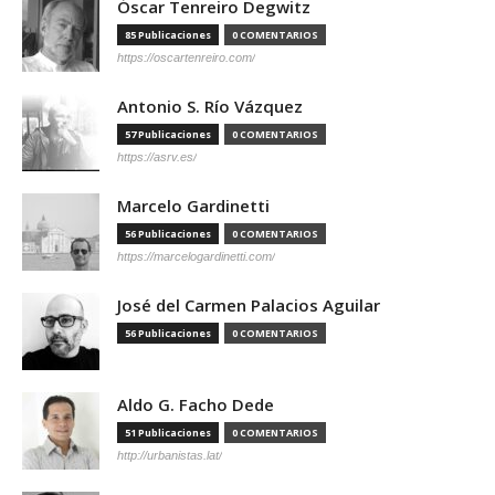
Óscar Tenreiro Degwitz
85 Publicaciones
0 COMENTARIOS
https://oscartenreiro.com/
Antonio S. Río Vázquez
57 Publicaciones
0 COMENTARIOS
https://asrv.es/
Marcelo Gardinetti
56 Publicaciones
0 COMENTARIOS
https://marcelogardinetti.com/
José del Carmen Palacios Aguilar
56 Publicaciones
0 COMENTARIOS
Aldo G. Facho Dede
51 Publicaciones
0 COMENTARIOS
http://urbanistas.lat/