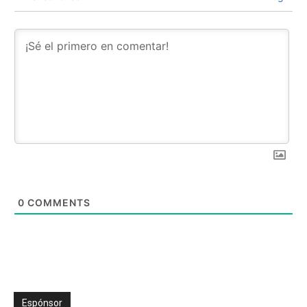
0
COMMENTS
Espónsor