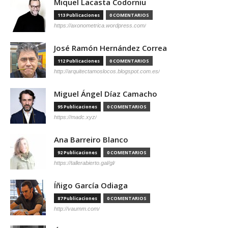
Miquel Lacasta Codorniu
113 Publicaciones
0 COMENTARIOS
https://axonometrica.wordpress.com/
José Ramón Hernández Correa
112 Publicaciones
0 COMENTARIOS
http://arquitectamoslocos.blogspot.com.es/
Miguel Ángel Díaz Camacho
95 Publicaciones
0 COMENTARIOS
https://madc.xyz/
Ana Barreiro Blanco
92 Publicaciones
0 COMENTARIOS
https://tallerabierto.gal/gl/
Íñigo García Odiaga
87 Publicaciones
0 COMENTARIOS
http://vaumm.com/