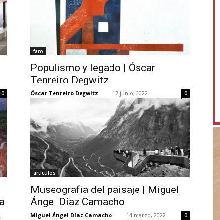
faro
Populismo y legado | Óscar
Tenreiro Degwitz
Óscar Tenreiro Degwitz
-
17 junio, 2022
0
0
artículos
Museografía del paisaje | Miguel
na
Ángel Díaz Camacho
n
Miguel Ángel Díaz Camacho
-
14 marzo, 2022
0