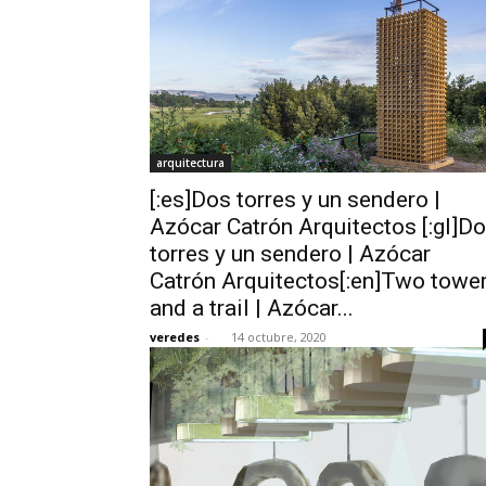
arquitectura
[:es]Dos torres y un sendero |
Azócar Catrón Arquitectos [:gl]D
torres y un sendero | Azócar
Catrón Arquitectos[:en]Two towe
and a trail | Azócar...
veredes
-
14 octubre, 2020