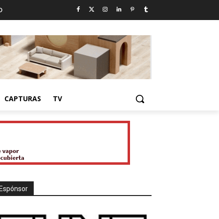
D
CAPTURAS
TV
Espónsor