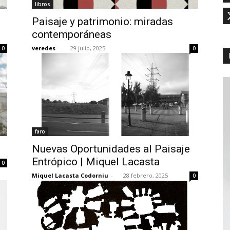
libros
Paisaje y patrimonio: miradas
contemporáneas
veredes
-
29 julio, 2025
0
0
faro
Nuevas Oportunidades al Paisaje
Entrópico | Miquel Lacasta
0
Miquel Lacasta Codorniu
-
28 febrero, 2025
0