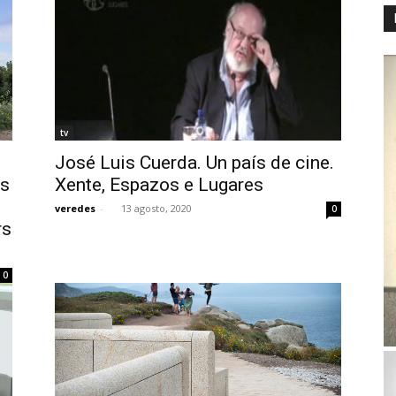
tv
José Luis Cuerda. Un país de cine.
os
Xente, Espazos e Lugares
veredes
-
13 agosto, 2020
0
rs
0