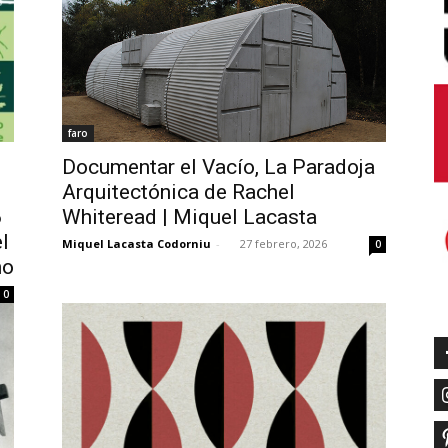
faro
Documentar el Vacío, La Paradoja
Arquitectónica de Rachel
6
Whiteread | Miquel Lacasta
l
Miquel Lacasta Codorniu
-
27 febrero, 2026
0
no
0