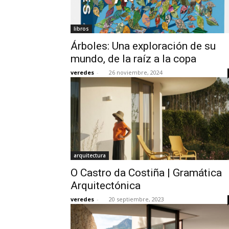
libros
Árboles: Una exploración de su
mundo, de la raíz a la copa
veredes
-
26 noviembre, 2024
arquitectura
O Castro da Costiña | Gramática
Arquitectónica
veredes
-
20 septiembre, 2023