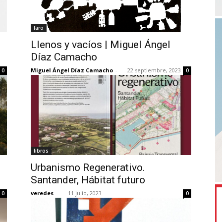
faro
Llenos y vacíos | Miguel Ángel
Díaz Camacho
Miguel Ángel Díaz Camacho
-
22 septiembre, 2023
0
0
libros
Urbanismo Regenerativo.
Santander, Hábitat futuro
veredes
-
11 julio, 2023
0
0