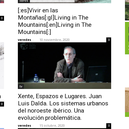
libros
[:es]Vivir en las
Montañas[:gl]Living in The
0
Mountains[:en]Living in The
Mountains[:]
veredes
-
10 noviembre, 2020
0
tv
a
Xente, Espazos e Lugares. Juan
Luis Dalda. Los sistemas urbanos
0
del noroeste ibérico. Una
evolución problemática.
veredes
-
15 octubre, 2020
0