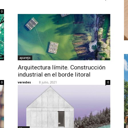
0
aparejo
Arquitectura límite. Construcción
industrial en el borde litoral
veredes
-
8 julio, 2021
0
0