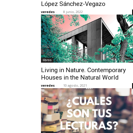
López Sánchez-Vegazo
veredes
-
8 junio, 2022
libros
Living in Nature. Contemporary
Houses in the Natural World
veredes
-
10 agosto, 2021