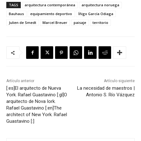
TAGS
arquitectura contemporánea
arquitectura noruega
Bauhaus
equipamiento deportivo
Íñigo García Odiaga
Julien de Smedt
Marcel Breuer
paisaje
territorio
Artículo anterior
Artículo siguiente
[:es]El arquitecto de Nueva
La necesidad de maestros |
York. Rafael Guastavino [:gl]O
Antonio S. Río Vázquez
arquitecto de Nova Iork.
Rafael Guastavino [:en]The
architect of New York. Rafael
Guastavino [:]