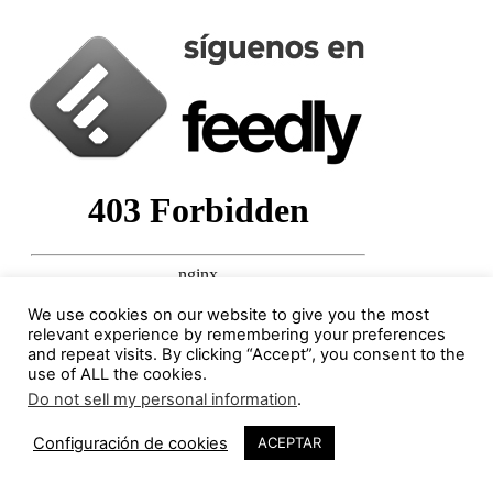
We use cookies on our website to give you the most
relevant experience by remembering your preferences
and repeat visits. By clicking “Accept”, you consent to the
Columnistas destacados
use of ALL the cookies.
Do not sell my personal information
.
111
Jorge Gorostiza
Configuración de cookies
ACEPTAR
121 Publicaciones
0 COMENTARIOS
http://cinearquitecturaciudad.blogspot.com.es/