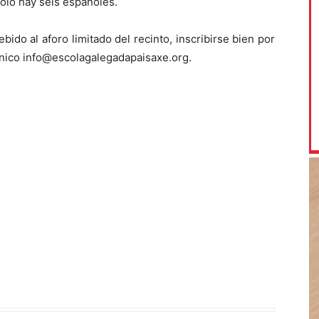
sólo hay seis españoles.
ebido al aforo limitado del recinto, inscribirse bien por
ónico info@escolagalegadapaisaxe.org.