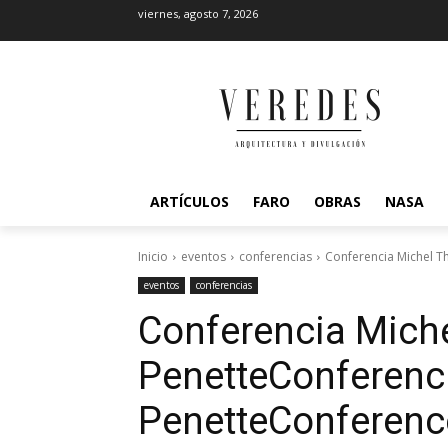
viernes, agosto 7, 2026
ARTÍCULOS
FARO
OBRAS
NASA
Inicio
eventos
conferencias
Conferencia Michel 
eventos
conferencias
Conferencia Mich
Penette
Conferenc
Penette
Conferenc