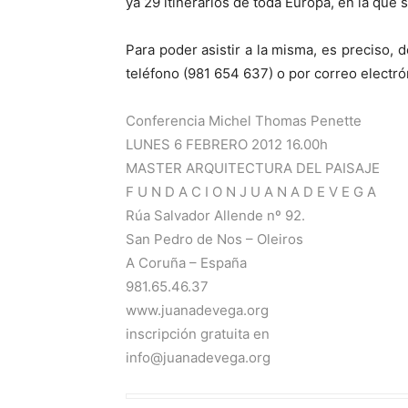
ya 29 itinerarios de toda Europa, en la que 
Para poder asistir a la misma, es preciso, d
teléfono (981 654 637) o por correo electr
Conferencia Michel Thomas Penette
LUNES 6 FEBRERO 2012 16.00h
MASTER ARQUITECTURA DEL PAISAJE
F U N D A C I O N J U A N A D E V E G A
Rúa Salvador Allende nº 92.
San Pedro de Nos – Oleiros
A Coruña – España
981.65.46.37
www.juanadevega.org
inscripción gratuita en
info@juanadevega.org