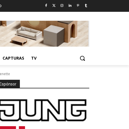
D
CAPTURAS
TV
enette
Espónsor