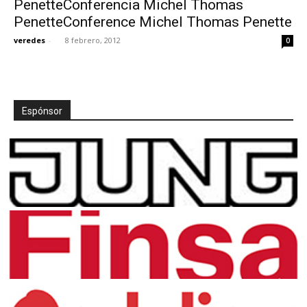
PenetteConferencia Michel Thomas
PenetteConference Michel Thomas Penette
veredes
-
8 febrero, 2012
0
[:]
Espónsor