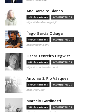
Ana Barreiro Blanco
92 Publicaciones
0 COMENTARIOS
https://tallerabierto.gal/gl/
Íñigo García Odiaga
87 Publicaciones
0 COMENTARIOS
http://vaumm.com/
Óscar Tenreiro Degwitz
85 Publicaciones
0 COMENTARIOS
https://oscartenreiro.com/
Antonio S. Río Vázquez
57 Publicaciones
0 COMENTARIOS
https://asrv.es/
Marcelo Gardinetti
56 Publicaciones
0 COMENTARIOS