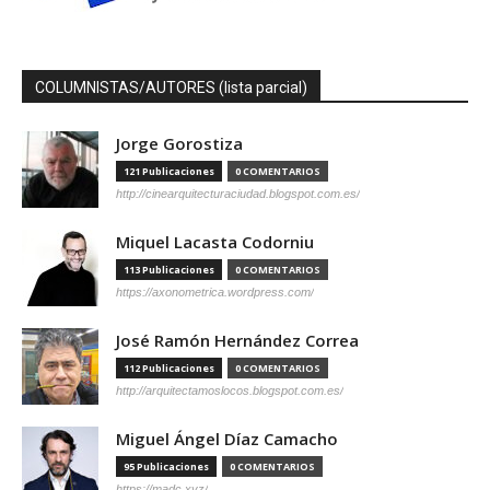
COLUMNISTAS/AUTORES (lista parcial)
Jorge Gorostiza
121 Publicaciones
0 COMENTARIOS
http://cinearquitecturaciudad.blogspot.com.es/
Miquel Lacasta Codorniu
113 Publicaciones
0 COMENTARIOS
https://axonometrica.wordpress.com/
José Ramón Hernández Correa
112 Publicaciones
0 COMENTARIOS
http://arquitectamoslocos.blogspot.com.es/
Miguel Ángel Díaz Camacho
95 Publicaciones
0 COMENTARIOS
https://madc.xyz/