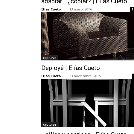
adaptar… ¿copiar? | Elías Cueto
Elías Cueto
-
13 mayo, 2016
1
capturas
Deployé | Elías Cueto
Elías Cueto
-
23 noviembre, 2015
capturas