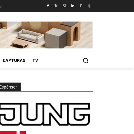
D
CAPTURAS
TV
Espónsor