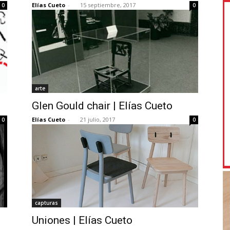
Elías Cueto
-
15 septiembre, 2017
0
0
arte
Glen Gould chair | Elías Cueto
Elías Cueto
-
21 julio, 2017
0
0
capturas
Uniones | Elías Cueto