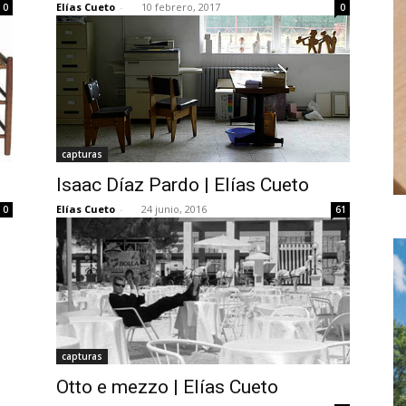
Elías Cueto
-
10 febrero, 2017
0
0
capturas
Isaac Díaz Pardo | Elías Cueto
Elías Cueto
-
24 junio, 2016
0
61
capturas
,
Otto e mezzo | Elías Cueto