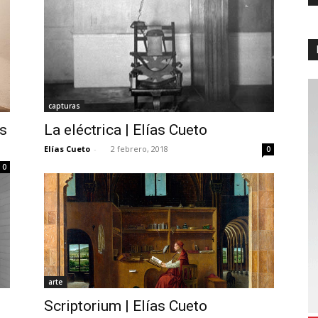
capturas
s
La eléctrica | Elías Cueto
Elías Cueto
-
2 febrero, 2018
0
0
arte
Scriptorium | Elías Cueto