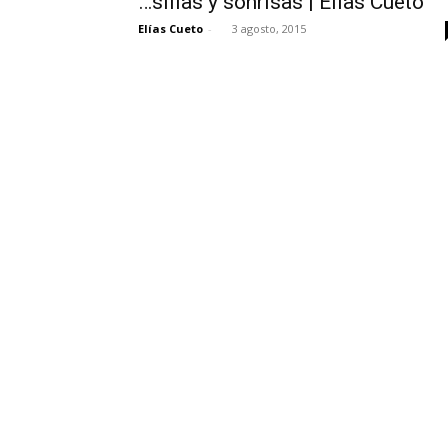
…sillas y sonrisas | Elías Cueto
Elías Cueto
-
3 agosto, 2015