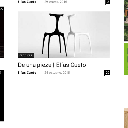
Elías Cueto
-
29 enero, 2016
2
95
capturas
De una pieza | Elías Cueto
Elías Cueto
-
26 octubre, 2015
41
20