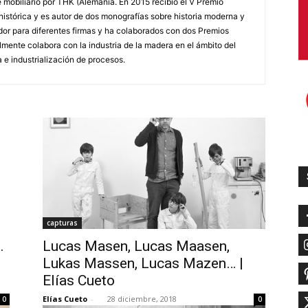
 mobiliario por THK (Alemania. En 2015 recibió el V Premio
istórica y es autor de dos monografías sobre historia moderna y
or para diferentes firmas y ha colaborados con dos Premios
mente colabora con la industria de la madera en el ámbito del
a e industrialización de procesos.
capturas
.
Lucas Masen, Lucas Maasen,
Lukas Massen, Lucas Mazen… |
Elías Cueto
Elías Cueto
-
28 diciembre, 2018
0
0