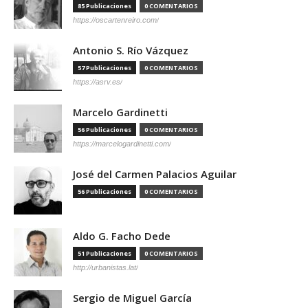
85 Publicaciones
0 COMENTARIOS
https://oscartenreiro.com/
Antonio S. Río Vázquez
57 Publicaciones
0 COMENTARIOS
https://asrv.es/
Marcelo Gardinetti
56 Publicaciones
0 COMENTARIOS
https://marcelogardinetti.com/
José del Carmen Palacios Aguilar
56 Publicaciones
0 COMENTARIOS
Aldo G. Facho Dede
51 Publicaciones
0 COMENTARIOS
http://urbanistas.lat/
Sergio de Miguel García