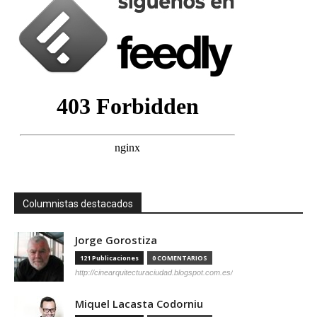
Columnistas destacados
Jorge Gorostiza
121 Publicaciones
0 COMENTARIOS
http://cinearquitecturaciudad.blogspot.com.es/
Miquel Lacasta Codorniu