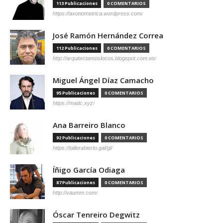
113 Publicaciones
0 COMENTARIOS
https://axonometrica.wordpress.com/
José Ramón Hernández Correa
112 Publicaciones
0 COMENTARIOS
http://arquitectamoslocos.blogspot.com.es/
Miguel Ángel Díaz Camacho
95 Publicaciones
0 COMENTARIOS
https://madc.xyz/
Ana Barreiro Blanco
92 Publicaciones
0 COMENTARIOS
https://tallerabierto.gal/gl/
Íñigo García Odiaga
87 Publicaciones
0 COMENTARIOS
http://vaumm.com/
Óscar Tenreiro Degwitz