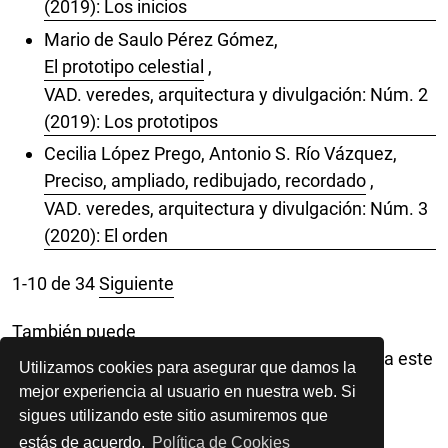
(2019): Los inicios
Mario de Saulo Pérez Gómez,
El prototipo celestial
,
VAD. veredes, arquitectura y divulgación: Núm. 2
(2019): Los prototipos
Cecilia López Prego, Antonio S. Río Vázquez,
Preciso, ampliado, redibujado, recordado
,
VAD. veredes, arquitectura y divulgación: Núm. 3
(2020): El orden
1-10 de 34
Siguiente
También puede
Iniciar una búsqueda de similitud avanzada
para este
Utilizamos cookies para asegurar que damos la
artículo.
mejor experiencia al usuario en nuestra web. Si
sigues utilizando este sitio asumiremos que
estás de acuerdo.
Política de Cookies