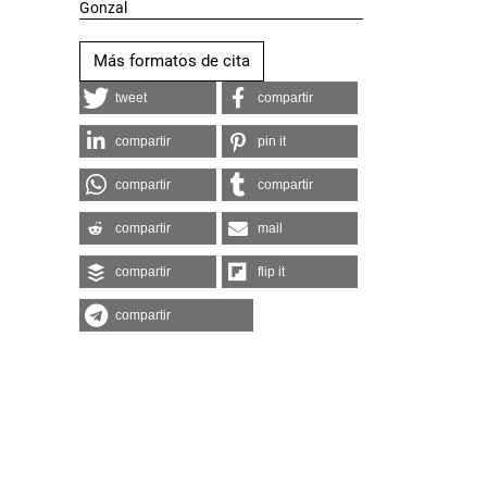
Gonzal
Más formatos de cita
tweet
compartir
compartir
pin it
compartir
compartir
compartir
mail
compartir
flip it
compartir