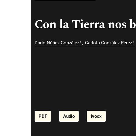
Con la Tierra nos b
▸
▸
Darío Núñez González
Carlota González Pérez
PDF
Audio
ivoox