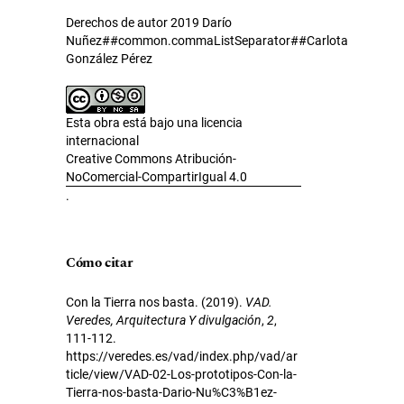
Derechos de autor 2019 Darío
Nuñez##common.commaListSeparator##Carlota
González Pérez
Esta obra está bajo una licencia
internacional
Creative Commons Atribución-
NoComercial-CompartirIgual 4.0
.
Cómo citar
Con la Tierra nos basta. (2019).
VAD.
Veredes, Arquitectura Y divulgación
,
2
,
111-112.
https://veredes.es/vad/index.php/vad/ar
ticle/view/VAD-02-Los-prototipos-Con-la-
Tierra-nos-basta-Dario-Nu%C3%B1ez-