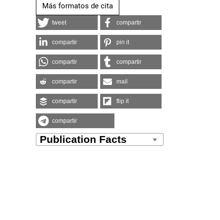
Más formatos de cita
tweet
compartir
compartir
pin it
compartir
compartir
compartir
mail
compartir
flip it
compartir