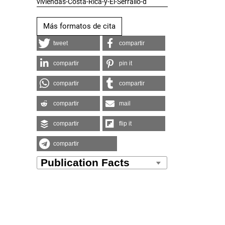
viviendas-Costa-Rica-y-El-Serrallo-d
Más formatos de cita
tweet
compartir
compartir
pin it
compartir
compartir
compartir
mail
compartir
flip it
compartir