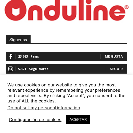
Síguenos
23,683
Fans
ME GUSTA
5,321
Seguidores
SEGUIR
1,844
Seguidores
SEGUIR
We use cookies on our website to give you the most
relevant experience by remembering your preferences
23,782
Seguidores
SEGUIR
and repeat visits. By clicking “Accept”, you consent to the
use of ALL the cookies.
Do not sell my personal information
.
Promoción
Configuración de cookies
ACEPTAR