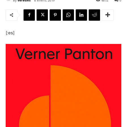
By
veredes
8 enero, 2019
6072
0
[:es]
[:]