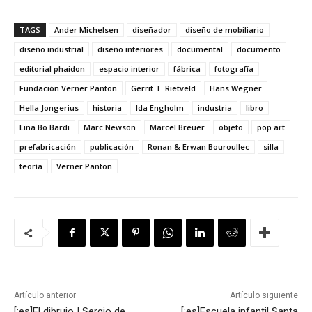
TAGS
Ander Michelsen
diseñador
diseño de mobiliario
diseño industrial
diseño interiores
documental
documento
editorial phaidon
espacio interior
fábrica
fotografía
Fundación Verner Panton
Gerrit T. Rietveld
Hans Wegner
Hella Jongerius
historia
Ida Engholm
industria
libro
Lina Bo Bardi
Marc Newson
Marcel Breuer
objeto
pop art
prefabricación
publicación
Ronan & Erwan Bouroullec
silla
teoría
Verner Panton
Artículo anterior
Artículo siguiente
[:es]El dibrujo | Sergio de
[:es]Escuela infantil Santa