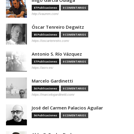
87 Publicaciones
0 COMENTARIOS
http://vaumm.com/
Óscar Tenreiro Degwitz
85 Publicaciones
0 COMENTARIOS
https://oscartenreiro.com/
Antonio S. Río Vázquez
57 Publicaciones
0 COMENTARIOS
https://asrv.es/
Marcelo Gardinetti
56 Publicaciones
0 COMENTARIOS
https://marcelogardinetti.com/
José del Carmen Palacios Aguilar
56 Publicaciones
0 COMENTARIOS