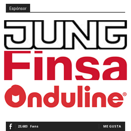
Espónsor
23,683
Fans
ME GUSTA