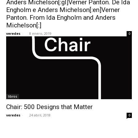
Anders Michelson[:gl]Verner Panton. De Ida
Engholm e Anders Michelson[:en]Verner
Panton. From Ida Engholm and Anders
Michelson[:]
veredes
-
8 enero, 2019
0
[:]
libros
Chair: 500 Designs that Matter
veredes
-
24 abril, 2018
0