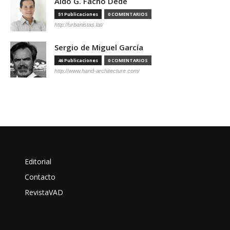
Aldo G. Facho Dede
51 Publicaciones
0 COMENTARIOS
http://urbanistas.lat/
Sergio de Miguel García
46 Publicaciones
0 COMENTARIOS
http://www.hand-architecture.com/
Editorial
Contacto
RevistaVAD