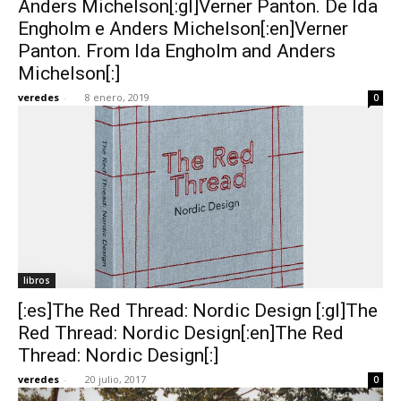
Anders Michelson[:gl]Verner Panton. De Ida
Engholm e Anders Michelson[:en]Verner
Panton. From Ida Engholm and Anders
Michelson[:]
veredes
-
8 enero, 2019
0
[:]
libros
[:es]The Red Thread: Nordic Design [:gl]The
Red Thread: Nordic Design[:en]The Red
Thread: Nordic Design[:]
veredes
-
20 julio, 2017
0