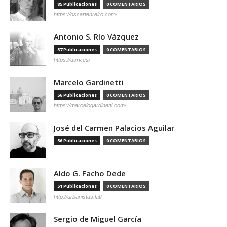
85 Publicaciones
0 COMENTARIOS
https://oscartenreiro.com/
Antonio S. Río Vázquez
57 Publicaciones
0 COMENTARIOS
https://asrv.es/
Marcelo Gardinetti
56 Publicaciones
0 COMENTARIOS
https://marcelogardinetti.com/
José del Carmen Palacios Aguilar
56 Publicaciones
0 COMENTARIOS
Aldo G. Facho Dede
51 Publicaciones
0 COMENTARIOS
http://urbanistas.lat/
Sergio de Miguel García