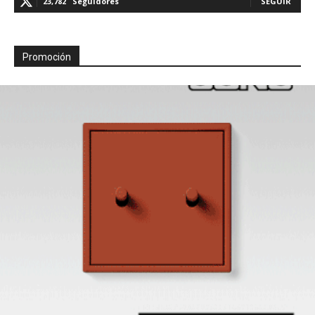
23,782
Seguidores
SEGUIR
Promoción