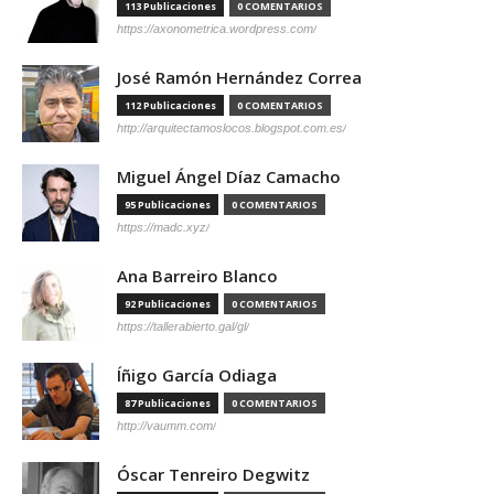
113 Publicaciones
0 COMENTARIOS
https://axonometrica.wordpress.com/
José Ramón Hernández Correa
112 Publicaciones
0 COMENTARIOS
http://arquitectamoslocos.blogspot.com.es/
Miguel Ángel Díaz Camacho
95 Publicaciones
0 COMENTARIOS
https://madc.xyz/
Ana Barreiro Blanco
92 Publicaciones
0 COMENTARIOS
https://tallerabierto.gal/gl/
Íñigo García Odiaga
87 Publicaciones
0 COMENTARIOS
http://vaumm.com/
Óscar Tenreiro Degwitz