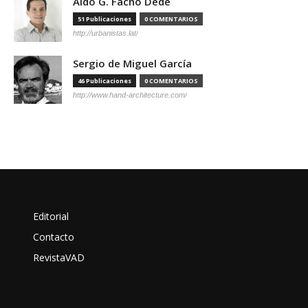
Aldo G. Facho Dede
51 Publicaciones
0 COMENTARIOS
http://urbanistas.lat/
Sergio de Miguel García
46 Publicaciones
0 COMENTARIOS
http://www.hand-architecture.com/
Editorial
Contacto
RevistaVAD