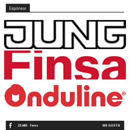
Espónsor
23,683
Fans
ME GUSTA