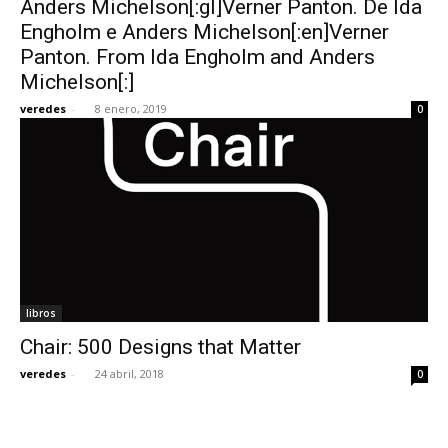
Anders Michelson[:gl]Verner Panton. De Ida
Engholm e Anders Michelson[:en]Verner
Panton. From Ida Engholm and Anders
Michelson[:]
veredes
-
8 enero, 2019
0
[:]
libros
Chair: 500 Designs that Matter
veredes
-
24 abril, 2018
0