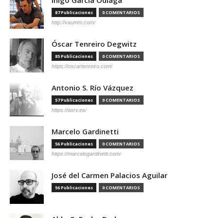
87 Publicaciones
0 COMENTARIOS
http://vaumm.com/
Óscar Tenreiro Degwitz
85 Publicaciones
0 COMENTARIOS
https://oscartenreiro.com/
Antonio S. Río Vázquez
57 Publicaciones
0 COMENTARIOS
https://asrv.es/
Marcelo Gardinetti
56 Publicaciones
0 COMENTARIOS
https://marcelogardinetti.com/
José del Carmen Palacios Aguilar
56 Publicaciones
0 COMENTARIOS