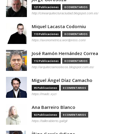
121 Publicaciones
0 COMENTARIOS
http://cinearquitecturaciudad.blogspot.com.es/
Miquel Lacasta Codorniu
113 Publicaciones
0 COMENTARIOS
https://axonometrica.wordpress.com/
José Ramón Hernández Correa
112 Publicaciones
0 COMENTARIOS
http://arquitectamoslocos.blogspot.com.es/
Miguel Ángel Díaz Camacho
95 Publicaciones
0 COMENTARIOS
https://madc.xyz/
Ana Barreiro Blanco
92 Publicaciones
0 COMENTARIOS
https://tallerabierto.gal/gl/
Íñigo García Odiaga