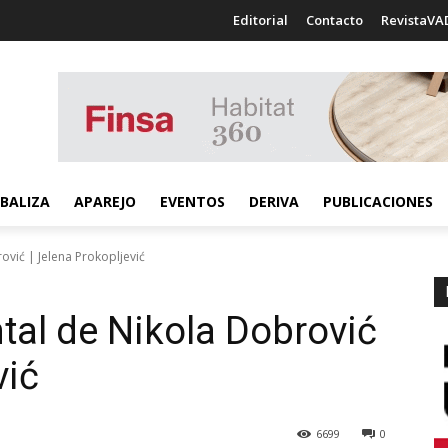
Editorial
Contacto
RevistaVA
BALIZA
APAREJO
EVENTOS
DERIVA
PUBLICACIONES
vić | Jelena Prokopljević
al de Nikola Dobrović
vić
6699
0