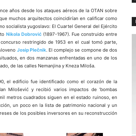
uince años desde los ataques aéreos de la OTAN sobre
 que muchos arquitectos coincidirían en calificar como
 socialista yugoslavo: El Cuartel General del Ejército
cto
Nikola Dobrović
(1897-1967). Fue construido entre
concurso restringido de 1953 en el cual tomó parte,
esloveno
Josip Plečnik
. El complejo se compone de dos
 situados, en dos manzanas enfrentadas en uno de los
ado, de las calles Nemanjina y Kneza Miloša.
0, el edificio fue identificado como el corazón de la
an Milošević y recibió varios impactos de ‘bombas
 mil metros cuadrados siguen en el estado ruinoso, en
ción, un poco en la lista de patrimonio nacional y un
ereses de los posibles inversores en su reconstrucción