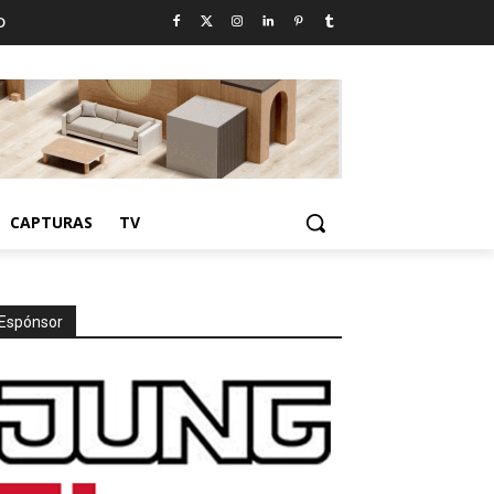
D
CAPTURAS
TV
Espónsor