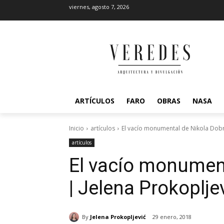
viernes, agosto 7, 2026
ARTÍCULOS
FARO
OBRAS
NASA
Inicio
artículos
El vacío monumental de Nikola Dobro
artículos
El vacío monument
| Jelena Prokoplje
By
Jelena Prokopljević
29 enero, 2018