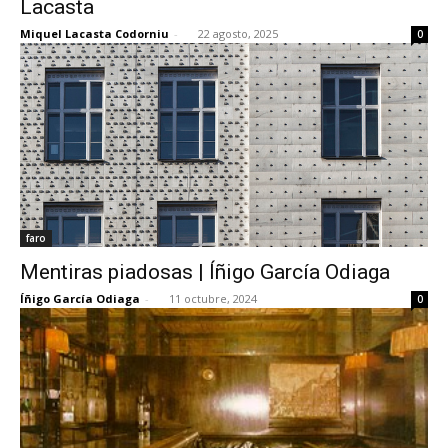
Lacasta
Miquel Lacasta Codorniu
-
22 agosto, 2025
0
[:]
faro
Mentiras piadosas | Íñigo García Odiaga
Íñigo García Odiaga
-
11 octubre, 2024
0