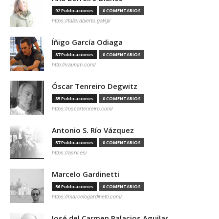
92 Publicaciones
0 COMENTARIOS
https://tallerabierto.gal/gl/
Íñigo García Odiaga
87 Publicaciones
0 COMENTARIOS
http://vaumm.com/
Óscar Tenreiro Degwitz
85 Publicaciones
0 COMENTARIOS
https://oscartenreiro.com/
Antonio S. Río Vázquez
57 Publicaciones
0 COMENTARIOS
https://asrv.es/
Marcelo Gardinetti
56 Publicaciones
0 COMENTARIOS
https://marcelogardinetti.com/
José del Carmen Palacios Aguilar