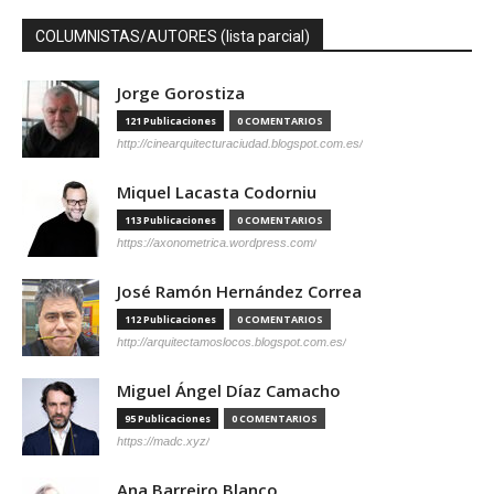
COLUMNISTAS/AUTORES (lista parcial)
Jorge Gorostiza
121 Publicaciones
0 COMENTARIOS
http://cinearquitecturaciudad.blogspot.com.es/
Miquel Lacasta Codorniu
113 Publicaciones
0 COMENTARIOS
https://axonometrica.wordpress.com/
José Ramón Hernández Correa
112 Publicaciones
0 COMENTARIOS
http://arquitectamoslocos.blogspot.com.es/
Miguel Ángel Díaz Camacho
95 Publicaciones
0 COMENTARIOS
https://madc.xyz/
Ana Barreiro Blanco