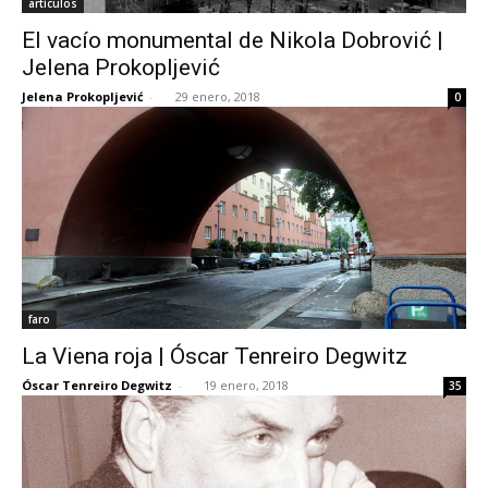
artículos
El vacío monumental de Nikola Dobrović |
Jelena Prokopljević
Jelena Prokopljević
-
29 enero, 2018
0
faro
La Viena roja | Óscar Tenreiro Degwitz
Óscar Tenreiro Degwitz
-
19 enero, 2018
35