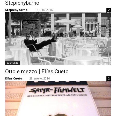
Stepienybarno
Stepienybarno
-
15 julio, 2016
2
capturas
Otto e mezzo | Elías Cueto
Elías Cueto
-
29 enero, 2016
2