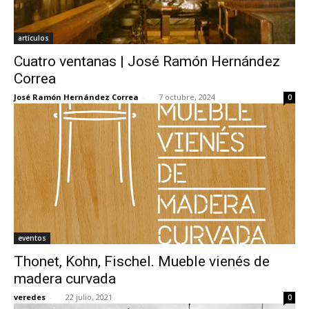
artículos
Cuatro ventanas | José Ramón Hernández
Correa
José Ramón Hernández Correa
-
7 octubre, 2024
0
eventos
Thonet, Kohn, Fischel. Mueble vienés de
madera curvada
veredes
-
22 julio, 2021
0