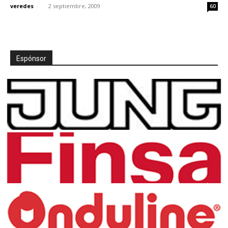
veredes
-
2 septiembre, 2009
60
Espónsor