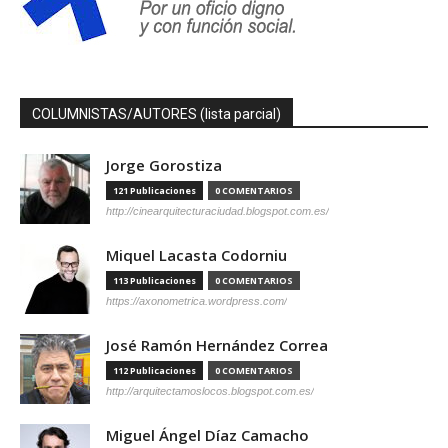
COLUMNISTAS/AUTORES (lista parcial)
Jorge Gorostiza
121 Publicaciones
0 COMENTARIOS
http://cinearquitecturaciudad.blogspot.com.es/
Miquel Lacasta Codorniu
113 Publicaciones
0 COMENTARIOS
https://axonometrica.wordpress.com/
José Ramón Hernández Correa
112 Publicaciones
0 COMENTARIOS
http://arquitectamoslocos.blogspot.com.es/
Miguel Ángel Díaz Camacho