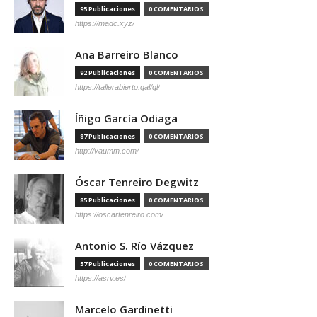
95 Publicaciones
0 COMENTARIOS
https://madc.xyz/
Ana Barreiro Blanco
92 Publicaciones
0 COMENTARIOS
https://tallerabierto.gal/gl/
Íñigo García Odiaga
87 Publicaciones
0 COMENTARIOS
http://vaumm.com/
Óscar Tenreiro Degwitz
85 Publicaciones
0 COMENTARIOS
https://oscartenreiro.com/
Antonio S. Río Vázquez
57 Publicaciones
0 COMENTARIOS
https://asrv.es/
Marcelo Gardinetti