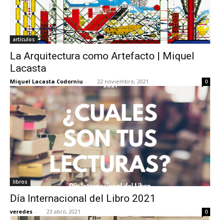
artículos
La Arquitectura como Artefacto | Miquel
Lacasta
Miquel Lacasta Codorniu
-
22 noviembre, 2021
0
libros
Día Internacional del Libro 2021
veredes
-
23 abril, 2021
0