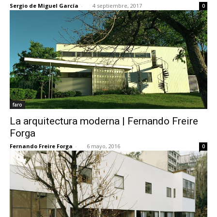
Sergio de Miguel García
-
4 septiembre, 2017
0
faro
La arquitectura moderna | Fernando Freire
Forga
Fernando Freire Forga
-
6 mayo, 2016
0