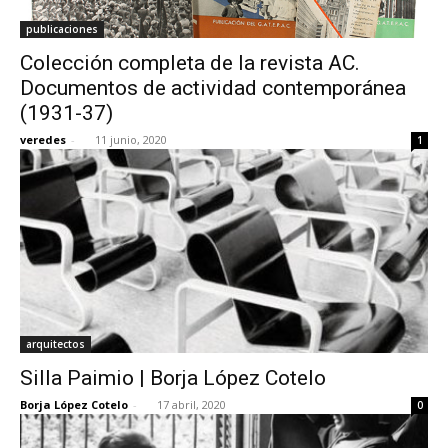
publicaciones
Colección completa de la revista AC.
Documentos de actividad contemporánea
(1931-37)
veredes
-
11 junio, 2020
1
arquitectos
Silla Paimio | Borja López Cotelo
Borja López Cotelo
-
17 abril, 2020
0