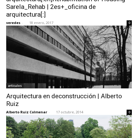
Sarela_Rehab | 2es+_oficina de
arquitectura[:]
veredes
-
18 enero, 2017
0
artículos
Arquitectura en deconstrucción | Alberto
Ruiz
Alberto Ruiz Colmenar
-
17 octubre, 2014
0