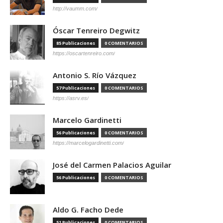
http://vaumm.com/
Óscar Tenreiro Degwitz
85 Publicaciones
0 COMENTARIOS
https://oscartenreiro.com/
Antonio S. Río Vázquez
57 Publicaciones
0 COMENTARIOS
https://asrv.es/
Marcelo Gardinetti
56 Publicaciones
0 COMENTARIOS
https://marcelogardinetti.com/
José del Carmen Palacios Aguilar
56 Publicaciones
0 COMENTARIOS
Aldo G. Facho Dede
51 Publicaciones
0 COMENTARIOS