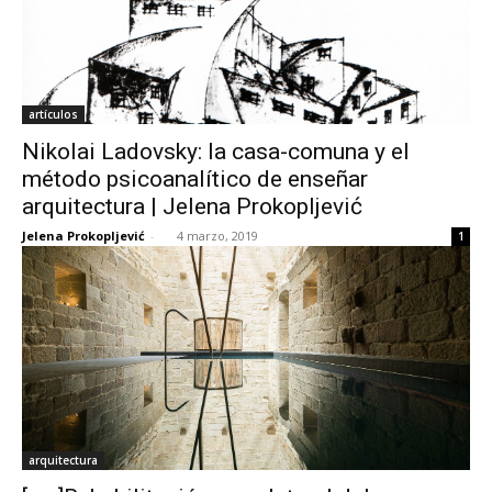
artículos
Nikolai Ladovsky: la casa-comuna y el
método psicoanalítico de enseñar
arquitectura | Jelena Prokopljević
Jelena Prokopljević
-
4 marzo, 2019
1
arquitectura