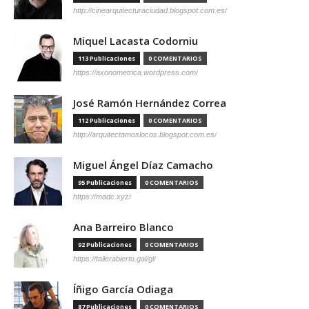
http://cinearquitecturaciudad.blogspot.com.es/
Miquel Lacasta Codorniu
113 Publicaciones
0 COMENTARIOS
https://axonometrica.wordpress.com/
José Ramón Hernández Correa
112 Publicaciones
0 COMENTARIOS
http://arquitectamoslocos.blogspot.com.es/
Miguel Ángel Díaz Camacho
95 Publicaciones
0 COMENTARIOS
https://madc.xyz/
Ana Barreiro Blanco
92 Publicaciones
0 COMENTARIOS
https://tallerabierto.gal/gl/
Íñigo García Odiaga
87 Publicaciones
0 COMENTARIOS