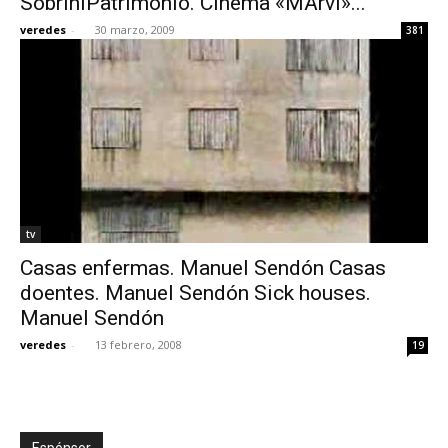
SobriniPatrimonio. Cinema «MArvi»...
veredes
-
30 marzo, 2009
381
tv
Casas enfermas. Manuel Sendón Casas
doentes. Manuel Sendón Sick houses.
Manuel Sendón
veredes
-
13 febrero, 2008
19
Espónsor