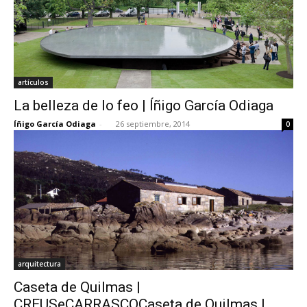
artículos
La belleza de lo feo | Íñigo García Odiaga
Íñigo García Odiaga
-
26 septiembre, 2014
0
arquitectura
Caseta de Quilmas |
CREUSeCARRASCOCaseta de Quilmas |