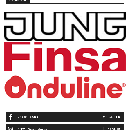
23,683
Fans
ME GUSTA
5,321
Seguidores
SEGUIR