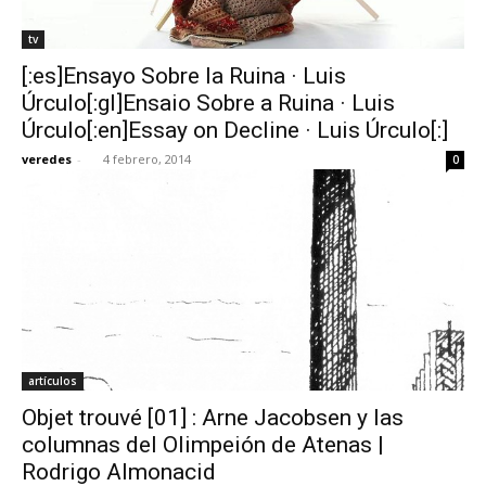
tv
[:es]Ensayo Sobre la Ruina · Luis
Úrculo[:gl]Ensaio Sobre a Ruina · Luis
Úrculo[:en]Essay on Decline · Luis Úrculo[:]
veredes
-
4 febrero, 2014
0
artículos
Objet trouvé [01] : Arne Jacobsen y las
columnas del Olimpeión de Atenas |
Rodrigo Almonacid