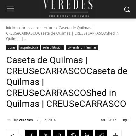
Inicio
obras
arquitectura
Caseta de Quilmas |
CREUSeCARRASCOCaseta de Quilmas | CREUSeCARRASCOShed in
Quilmas |...
obras
arquitectura
rehabilitación
vivienda unifamiliar
Caseta de Quilmas |
CREUSeCARRASCO
Caseta de
Quilmas |
CREUSeCARRASCO
Shed in
Quilmas | CREUSeCARRASCO
By
veredes
2 julio, 2014
17837
1