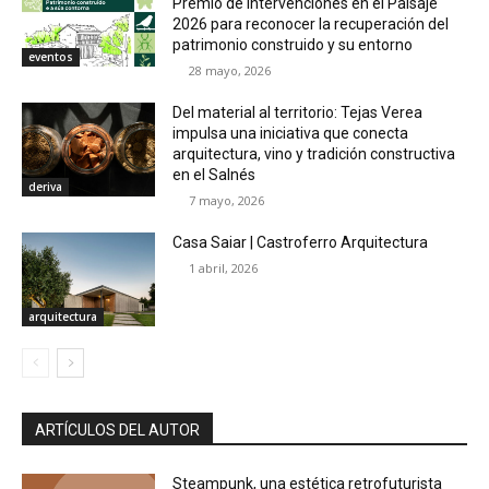
Premio de Intervenciones en el Paisaje
2026 para reconocer la recuperación del
patrimonio construido y su entorno
eventos
28 mayo, 2026
Del material al territorio: Tejas Verea
impulsa una iniciativa que conecta
arquitectura, vino y tradición constructiva
en el Salnés
deriva
7 mayo, 2026
Casa Saiar | Castroferro Arquitectura
1 abril, 2026
arquitectura
ARTÍCULOS DEL AUTOR
Steampunk, una estética retrofuturista