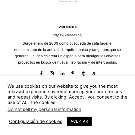
veredes
https://veredes.es/
Surge enero de 2009 como búsqueda de satisfacer el
conocimiento de la actividad arquitectónica y tangentes que se
generan. La idea es crear un espacio para divulgar los diversos
proyectos en busca de nueva inspiración y de intercambio.
We use cookies on our website to give you the most
relevant experience by remembering your preferences
and repeat visits. By clicking “Accept”, you consent to the
ARTÍCULOS RELACIONADOS
use of ALL the cookies.
Do not sell my personal information
.
Dental Seny | David Hernández
Arquitectura – Murillo Arquitectos
Configuración de cookies
ACEPTAR
5 agosto, 2026
arquitectura