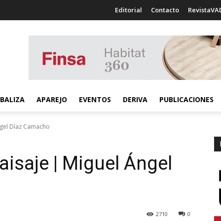
Editorial
Contacto
RevistaVA
BALIZA
APAREJO
EVENTOS
DERIVA
PUBLICACIONES
ngel Díaz Camacho
aisaje | Miguel Ángel
2710
0