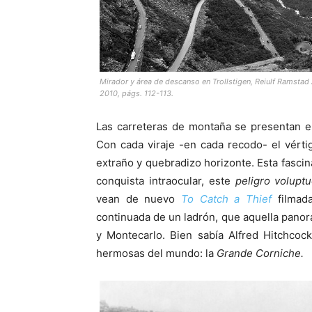
Mirador y área de descanso en Trollstigen, Reiulf Ramstad 
2010, págs. 112-113.
Las carreteras de montaña se presentan e
Con cada viraje -en cada recodo- el vérti
extraño y quebradizo horizonte. Esta fasci
conquista intraocular, este
peligro volupt
vean de nuevo
To Catch a Thief
filmada
continuada de un ladrón, que aquella pano
y Montecarlo. Bien sabía Alfred Hitchcoc
hermosas del mundo: la
Grande Corniche.