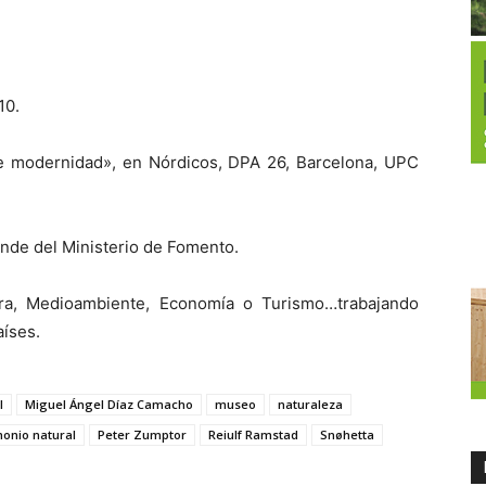
10.
e modernidad», en Nórdicos, DPA 26, Barcelona, UPC
ende del Ministerio de Fomento.
ura, Medioambiente, Economía o Turismo…trabajando
aíses.
l
Miguel Ángel Díaz Camacho
museo
naturaleza
monio natural
Peter Zumptor
Reiulf Ramstad
Snøhetta