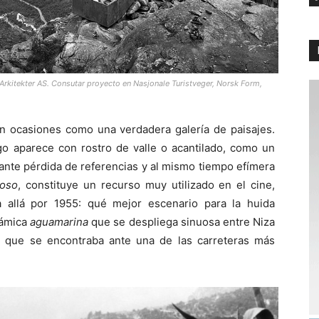
Arkitekter AS. Consutar proyecto en Nasjonale Turistveger, Norsk Form,
n ocasiones como una verdadera galería de paisajes.
go aparece con rostro de valle o acantilado, como un
nante pérdida de referencias y al mismo tiempo efímera
uoso
, constituye un recurso muy utilizado en el cine,
 allá por 1955: qué mejor escenario para la huida
rámica
aguamarina
que se despliega sinuosa entre Niza
k que se encontraba ante una de las carreteras más