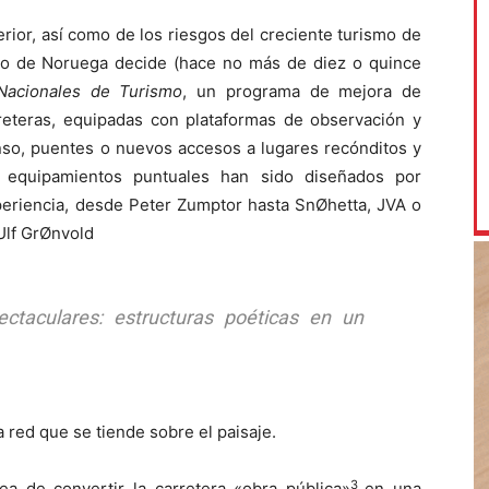
erior, así como de los riesgos del creciente turismo de
erno de Noruega decide (hace no más de diez o quince
Nacionales de Turismo
, un programa de mejora de
reteras, equipadas con plataformas de observación y
nso, puentes o nuevos accesos a lugares recónditos y
equipamientos puntuales han sido diseñados por
xperiencia, desde Peter Zumptor hasta SnØhetta, JVA o
Ulf GrØnvold
ctaculares: estructuras poéticas en un
 red que se tiende sobre el paisaje.
3
 de convertir la carretera «obra pública»
en una