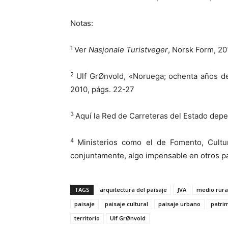
Notas:
1
Ver
Nasjonale Turistveger
, Norsk Form, 20
2
Ulf GrØnvold, «Noruega; ochenta años d
2010, págs. 22-27
3
Aquí la Red de Carreteras del Estado dep
4
Ministerios como el de Fomento, Cult
conjuntamente, algo impensable en otros p
TAGS
arquitectura del paisaje
JVA
medio rura
paisaje
paisaje cultural
paisaje urbano
patri
territorio
Ulf GrØnvold