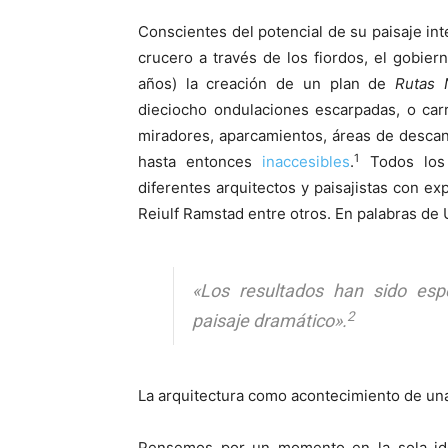
Conscientes del potencial de su paisaje int
crucero a través de los fiordos, el gobi
años) la creación de un plan de
Rutas 
dieciocho ondulaciones escarpadas, o car
miradores, aparcamientos, áreas de desca
1
hasta entonces
inaccesibles
.
Todos los 
diferentes arquitectos y paisajistas con e
Reiulf Ramstad entre otros. En palabras de 
«Los resultados han sido espe
2
paisaje dramático».
La arquitectura como acontecimiento de una
Pensemos por un momento en la sola idea