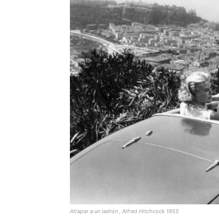
Atrapar a un ladrón , Alfred Hitchcock 1955