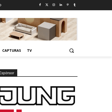
D
CAPTURAS
TV
Espónsor