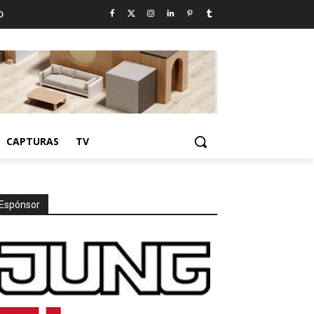
D
CAPTURAS
TV
Espónsor