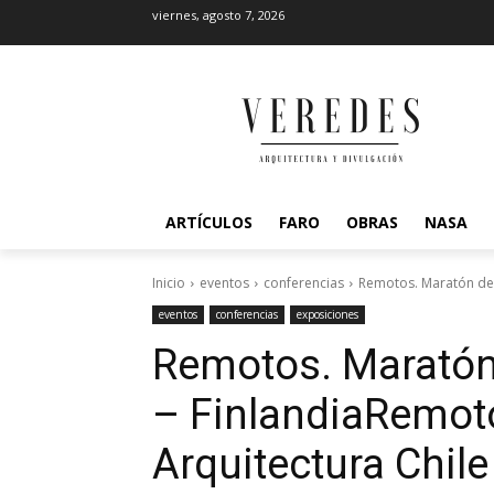
viernes, agosto 7, 2026
ARTÍCULOS
FARO
OBRAS
NASA
Inicio
eventos
conferencias
Remotos. Maratón de A
eventos
conferencias
exposiciones
Remotos. Maratón 
– Finlandia
Remoto
Arquitectura Chile