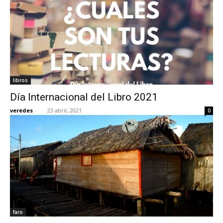
libros
Día Internacional del Libro 2021
veredes
-
23 abril, 2021
0
faro