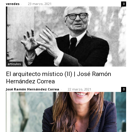
veredes
-
23 marzo, 2021
0
artículos
El arquitecto místico (II) | José Ramón
Hernández Correa
José Ramón Hernández Correa
-
22 marzo, 2021
0