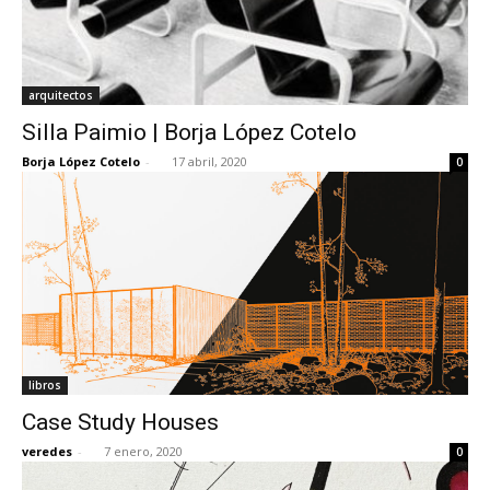
arquitectos
Silla Paimio | Borja López Cotelo
Borja López Cotelo
-
17 abril, 2020
0
libros
Case Study Houses
veredes
-
7 enero, 2020
0