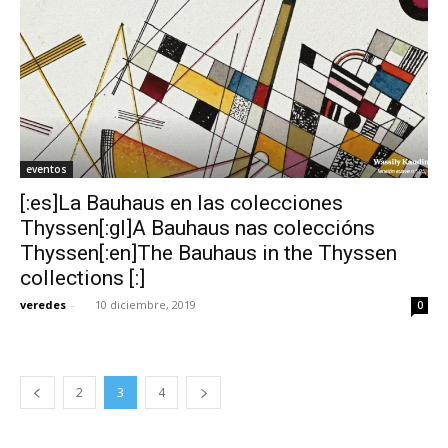
eventos
[:es]La Bauhaus en las colecciones
Thyssen[:gl]A Bauhaus nas coleccións
Thyssen[:en]The Bauhaus in the Thyssen
collections [:]
veredes
-
10 diciembre, 2019
0
2
3
4