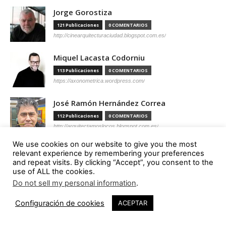
Jorge Gorostiza
121 Publicaciones
0 COMENTARIOS
http://cinearquitecturaciudad.blogspot.com.es/
Miquel Lacasta Codorniu
113 Publicaciones
0 COMENTARIOS
https://axonometrica.wordpress.com/
José Ramón Hernández Correa
112 Publicaciones
0 COMENTARIOS
http://arquitectamoslocos.blogspot.com.es/
We use cookies on our website to give you the most
Miguel Ángel Díaz Camacho
relevant experience by remembering your preferences
95 Publicaciones
0 COMENTARIOS
and repeat visits. By clicking “Accept”, you consent to the
use of ALL the cookies.
https://madc.xyz/
Do not sell my personal information
.
Ana Barreiro Blanco
Configuración de cookies
ACEPTAR
92 Publicaciones
0 COMENTARIOS
https://tallerabierto.gal/gl/