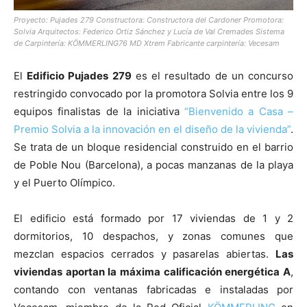
Proyecto: Pujades 279 Constructora: Constructora del Cardoner Promotora:
Solvia Arquitectos: Federico Ortiz Sánchez y Lucía de Val Cremades Sistema
de Carpintería: KÖMMERLING76 MD
Xtrem
Fabricante carpintería: Vecesam
El
Edificio Pujades 279
es el resultado de un concurso
restringido convocado por la promotora Solvia entre los 9
equipos finalistas de la iniciativa
“Bienvenido a Casa –
Premio Solvia a la innovación en el diseño de la vivienda”
.
Se trata de un bloque residencial construido en el barrio
de Poble Nou (Barcelona), a pocas manzanas de la playa
y el Puerto Olímpico.
El edificio está formado por 17 viviendas de 1 y 2
dormitorios, 10 despachos, y zonas comunes que
mezclan espacios cerrados y pasarelas abiertas.
Las
viviendas aportan la máxima calificación energética A
,
contando con ventanas fabricadas e instaladas por