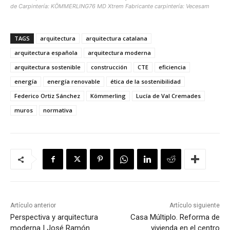
de Carpintería: KÖMMERLING76 MD Xtrem Fabricante carpintería: Vecesam
TAGS
arquitectura
arquitectura catalana
arquitectura española
arquitectura moderna
arquitectura sostenible
construcción
CTE
eficiencia
energía
energía renovable
ética de la sostenibilidad
Federico Ortiz Sánchez
Kömmerling
Lucía de Val Cremades
muros
normativa
Artículo anterior
Artículo siguiente
Perspectiva y arquitectura
Casa Múltiplo. Reforma de
moderna | José Ramón
vivienda en el centro