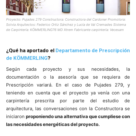
Proyecto: Pujades 279 Constructora: Constructora del Cardoner Promotora:
Solvia Arquitectos: Federico Ortiz Sánchez y Lucía de Val Cremades Sistema
de Carpintería: KÖMMERLING76 MD Xtrem Fabricante carpintería: Vecesam
¿Qué ha aportado el
Departamento de Prescripción
de KÖMMERLING
?
Según cada proyecto y sus necesidades, la
documentación o la asesoría que se requiera de
Prescripción variará. En el caso de Pujades 279, y
teniendo en cuenta que el proyecto ya venía con una
carpintería prescrita por parte del estudio de
arquitectura, las conversaciones con la Constructora se
iniciaron
proponiendo una alternativa que cumpliese con
las necesidades energéticas del proyecto.