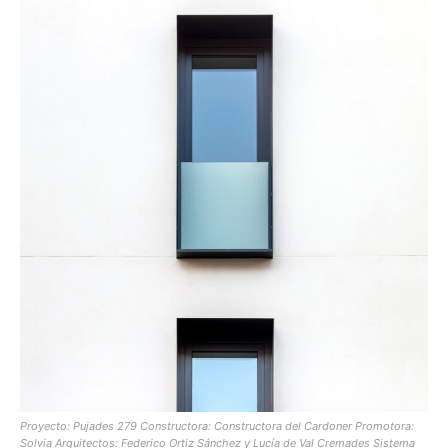
Proyecto: Pujades 279 Constructora: Constructora del Cardoner Promotora:
Solvia Arquitectos: Federico Ortiz Sánchez y Lucía de Val Cremades Sistema