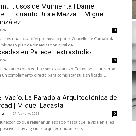
 multiusos de Muimenta | Daniel
 – Eduardo Dipre Mazza – Miguel
onzález
2026
0
usos es una actuación promovida por el Concello de Carballeda
mbicioso plan de dinamización rural de...
sadas en Parede | extrastudio
2026
0
iona tanto como verbo como sustantivo. To house es un verbo
e un complemento directo para completar su significado....
 Vacío, La Paradoja Arquitectónica de
ead | Miquel Lacasta
niu
-
27 febrero, 2026
0
uitectónico que rellenar un espacio hasta que la vida en él es
positivo, ¿hay algo más arquitectónicamente...