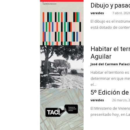
Dibujo y pasa
veredes
-
7 abril, 202
El dibujo es el instru
está dotado de contenid
Habitar el te
Aguilar
José del Carmen Palaci
Habitar el territorio 
determinar en que med
el...
5º Edición de
veredes
-
26 marzo, 
El Ministerio de Vivi
presentado hoy, en La 