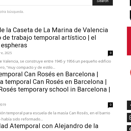
Search
e otra búsqueda.
de la Caseta de La Marina de Valencia
de trabajo temporal artístico | el
 espheras
re, 2025
0
e Valencia, se construye entre 1945 y 1956 un pequeño edificio
ro, “muy compacto y de estilo...
temporal Can Rosés en Barcelona |
la temporal Can Rosés en Barcelona |
Rosés temporary school in Barcelona |
2019
0
ión temporal para escuela de la masía Can Rosés, en el barrio
io había sido reformado...
dad Atemporal con Alejandro de la