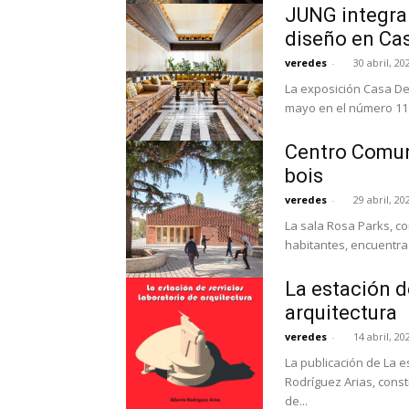
JUNG integra 
diseño en Ca
veredes
-
30 abril, 20
La exposición Casa De
mayo en el número 11 d
Centro Comun
bois
veredes
-
29 abril, 20
La sala Rosa Parks, c
habitantes, encuentra 
La estación d
arquitectura
veredes
-
14 abril, 20
La publicación de La e
Rodríguez Arias, const
de...