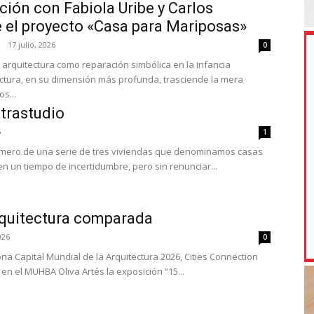
ión con Fabiola Uribe y Carlos
 el proyecto «Casa para Mariposas»
17 julio, 2026
0
 arquitectura como reparación simbólica en la infancia
ctura, en su dimensión más profunda, trasciende la mera
s...
xtrastudio
6
1
rimero de una serie de tres viviendas que denominamos casas
n un tiempo de incertidumbre, pero sin renunciar...
rquitectura comparada
026
0
na Capital Mundial de la Arquitectura 2026, Cities Connection
 en el MUHBA Oliva Artés la exposición “15...