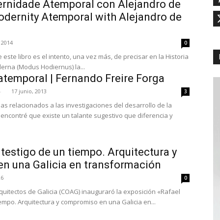
ernidade Atemporal con Alejandro de
odernity Atemporal with Alejandro de
 2014
0
 este libro es el intento, una vez más, de precisar en la Historia
erna (Modus Hodiernus) la...
atemporal | Fernando Freire Forga
-
17 junio, 2013
3
s relacionados a las investigaciones del desarrollo de la
encontré que existe un talante sugestivo que diferencia y
, testigo de un tiempo. Arquitectura y
n una Galicia en transformación
26
0
Arquitectos de Galicia (COAG) inauguraró la exposición «Rafael
tiempo. Arquitectura y compromiso en una Galicia en...