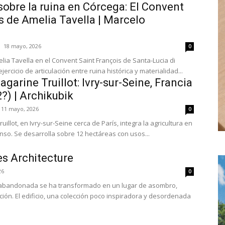
sobre la ruina en Córcega: El Convent
s de Amelia Tavella | Marcelo
18 mayo, 2026
0
lia Tavella en el Convent Saint François de Santa-Lucia di
jercicio de articulación entre ruina histórica y materialidad...
garine Truillot: Ivry-sur-Seine, Francia
?) | Archikubik
11 mayo, 2026
0
uillot, en Ivry-sur-Seine cerca de París, integra la agricultura en
so. Se desarrolla sobre 12 hectáreas con usos...
es Architecture
26
0
l abandonada se ha transformado en un lugar de asombro,
ra y desordenada