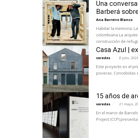
Una conversac
Barberá sobre
Ana Barreiro Blanco
-
Habitar la memoria: La
colombiana La arquite
construcción de refugio
Casa Azul | e
veredes
-
8 julio, 202
Este proyecto es el p
poveras. Concebidas e
15 años de a
veredes
-
21 mayo, 2
En el marco de Barcelo
Project (CCP) presenta