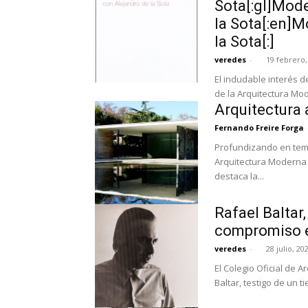
Sota[:gl]Mod
la Sota[:en]M
la Sota[:]
veredes
-
19 febrero,
El indudable interés de
de la Arquitectura Mod
Arquitectura 
Fernando Freire Forga
Profundizando en tema
Arquitectura Moderna 
destaca la...
Rafael Baltar
compromiso e
veredes
-
28 julio, 20
El Colegio Oficial de 
Baltar, testigo de un 