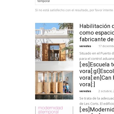
Si no está satisfecho con el resultado, por favor intent
Habilitación 
como espacio 
fabricante de
veredes
-
17 diciemb
Situado en el Puerto d
para el control aduane
[:es]Escuela 
vora[:gl]Esco
vora[:en]Can 
vora[:]
veredes
-
2 octubre, 
Se trata de la adecuac
de Les Corts. El edific
[:es]Moderni