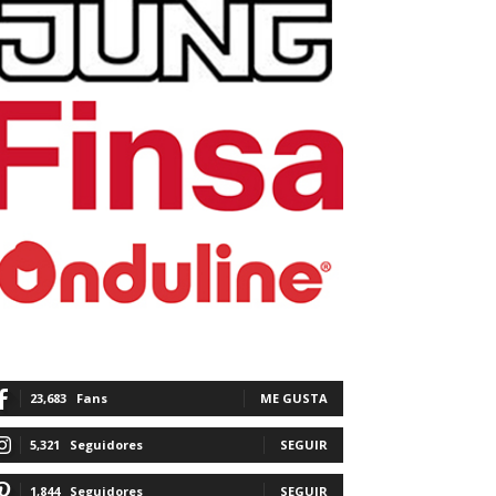
23,683
Fans
ME GUSTA
5,321
Seguidores
SEGUIR
1,844
Seguidores
SEGUIR