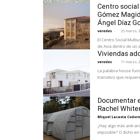
Centro social
Gómez Magide
Ángel Díaz G
veredes
-
25 marzo, 
El Centro Social Multi
de Avia dentro de un a
Viviendas ado
veredes
-
11 marzo, 
La palabra house func
transitivo que requier
Documentar el
Rachel Whiter
Miquel Lacasta Codor
¿Hay algo más anti-arq
imposible? O dicho en 