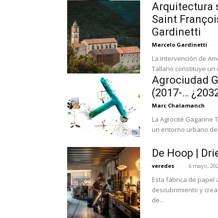
Arquitectura 
Saint Françoi
Gardinetti
Marcelo Gardinetti
-
La intervención de Ame
Tallano constituye un e
Agrociudad Ga
(2017-… ¿2032
Marc Chalamanch
-
La Agrocité Gagarine Tr
un entorno urbano den
De Hoop | Dri
veredes
-
6 mayo, 20
Esta fábrica de pape
descubrimiento y creación. El edificio, una colección poco inspirado
de...