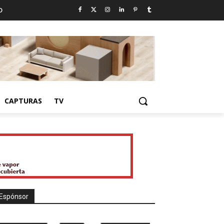
D
CAPTURAS
TV
Espónsor