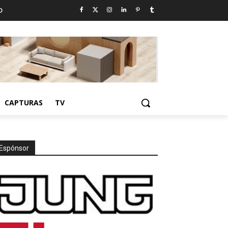
D
CAPTURAS
TV
Espónsor