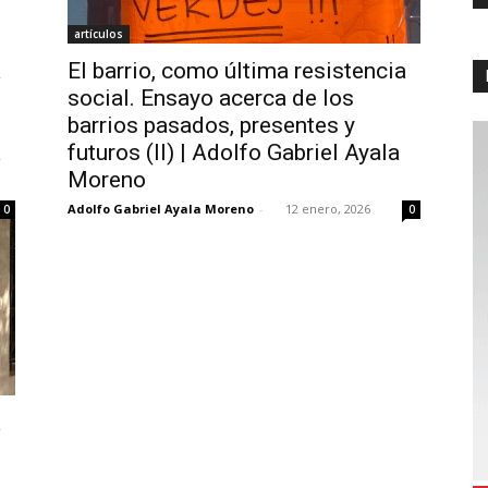
artículos
a
El barrio, como última resistencia
social. Ensayo acerca de los
barrios pasados, presentes y
a
futuros (II) | Adolfo Gabriel Ayala
Moreno
Adolfo Gabriel Ayala Moreno
-
12 enero, 2026
0
0
a