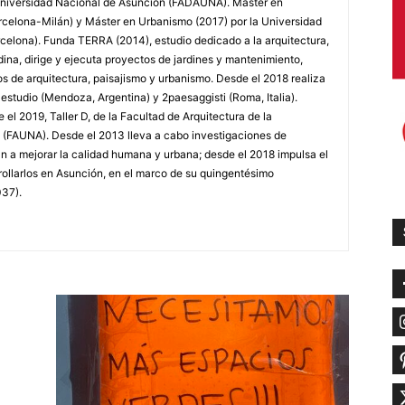
 Universidad Nacional de Asunción (FADAUNA). Máster en
arcelona-Milán) y Máster en Urbanismo (2017) por la Universidad
celona). Funda TERRA (2014), estudio dedicado a la arquitectura,
dina, dirige y ejecuta proyectos de jardines y mantenimiento,
s de arquitectura, paisajismo y urbanismo. Desde el 2018 realiza
estudio (Mendoza, Argentina) y 2paesaggisti (Roma, Italia).
l 2019, Taller D, de la Facultad de Arquitectura de la
 (FAUNA). Desde el 2013 lleva a cabo investigaciones de
n a mejorar la calidad humana y urbana; desde el 2018 impulsa el
ollarlos en Asunción, en el marco de su quingentésimo
037).