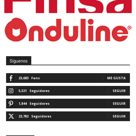
Síguenos
23,683
Fans
ME GUSTA
5,321
Seguidores
SEGUIR
1,844
Seguidores
SEGUIR
23,782
Seguidores
SEGUIR