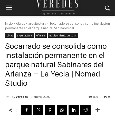
Inicio
obras
arquitectura
Socarrado se consolida como instalación
permanente en el parque natural Sabinares del...
obras
arquitectura
efimera
equipamiento cultural
Socarrado se consolida como
instalación permanente en el
parque natural Sabinares del
Arlanza – La Yecla | Nomad
Studio
By
veredes
7 enero, 2026
890
0