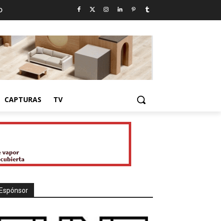
D
CAPTURAS
TV
Espónsor