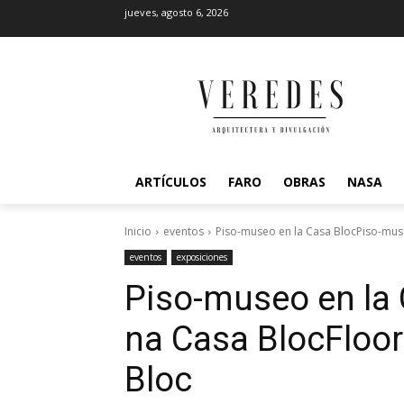
jueves, agosto 6, 2026
ARTÍCULOS
FARO
OBRAS
NASA
Inicio
eventos
Piso-museo en la Casa BlocPiso-mus
eventos
exposiciones
Piso-museo en la 
na Casa Bloc
Floo
Bloc