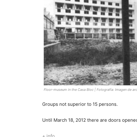
Floor-museum in the Casa Bloc | Fotografía: Imagen de arc
Groups not superior to 15 persons.
Until March 18, 2012 there are doors opene
+ info