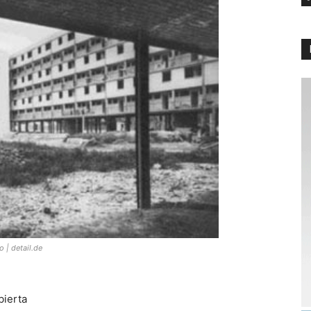
 | detail.de
bierta