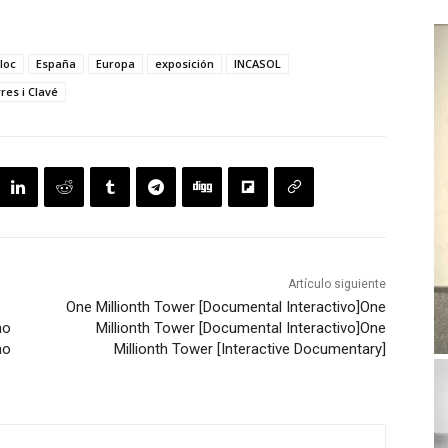
loc
España
Europa
exposición
INCASOL
res i Clavé
Artículo siguiente
One Millionth Tower [Documental Interactivo]
One
no
Millionth Tower [Documental Interactivo]
One
no
Millionth Tower [Interactive Documentary]