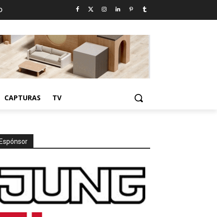
D
CAPTURAS
TV
Espónsor