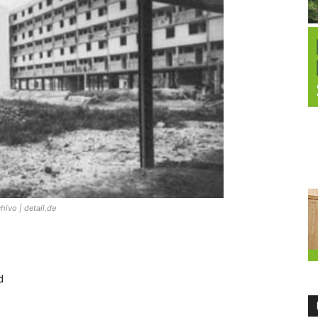
hivo | detail.de
d