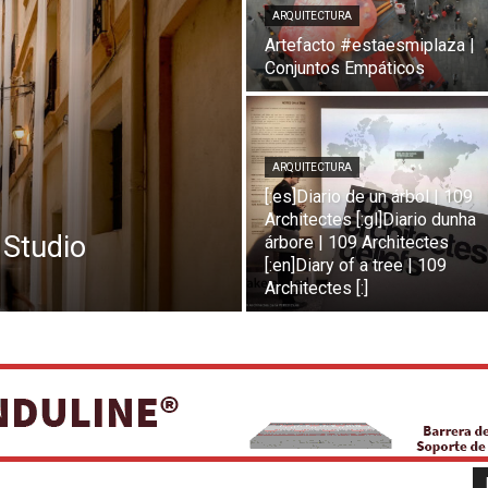
ARQUITECTURA
Artefacto #estaesmiplaza |
Conjuntos Empáticos
ARQUITECTURA
[:es]Diario de un árbol | 109
Architectes [:gl]Diario dunha
 Studio
árbore | 109 Architectes
[:en]Diary of a tree | 109
Architectes [:]