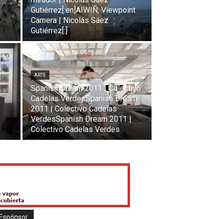
Gutiérrez[:en]AIWIÑ, Viewpoint
Camera | Nicolás Sáez
Gutiérrez[:]
ARTE
Spanish Dream 2011 | Colectivo
Cadelas VerdesSpanish Dream
2011 | Colectivo Cadelas
VerdesSpanish Dream 2011 |
Colectivo Cadelas Verdes
Espónsor