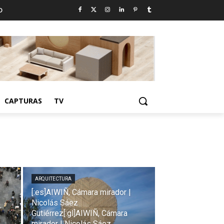
D
CAPTURAS
TV
ARQUITECTURA
[:es]AIWIÑ, Cámara mirador |
Nicolás Sáez
Gutiérrez[:gl]AIWIÑ, Cámara
mirador | Nicolás Sáez