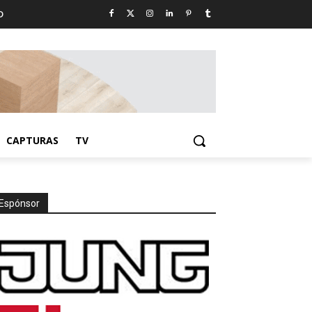
D
CAPTURAS
TV
Espónsor