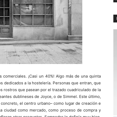
os comerciales. ¡Casi un 40%! Algo más de una quinta
os dedicados a la hostelería. Personas que entran, que
os rostros que pasean por el trazado cuadriculado de la
eantes dublineses de Joyce, o de Simmel. Este último,
n concreto, el centro urbano– como lugar de creación e
. La ciudad como mercado, como proceso de compra y
afloran otras preguntas. Sampedro lo definía muy bien.