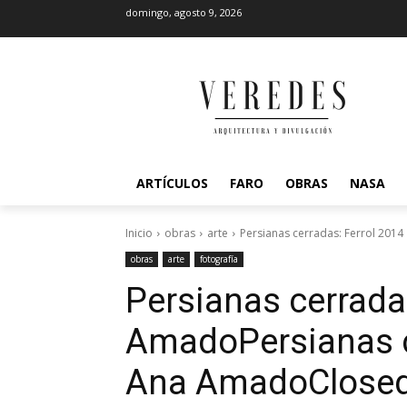
domingo, agosto 9, 2026
ARTÍCULOS
FARO
OBRAS
NASA
Inicio
obras
arte
Persianas cerradas: Ferrol 2014
obras
arte
fotografía
Persianas cerradas
Amado
Persianas c
Ana Amado
Closed